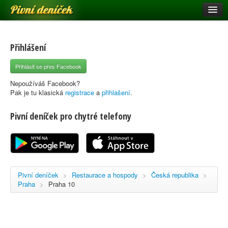
Pivní deníček
Restaurace a hospody
Pivní mapa
Přihlášení
Pivní značky
Přihlásit se přes Facebook
Nápověda
Nepoužíváš Facebook?
Pak je tu klasická
registrace
a
přihlašení
.
Pivní deníček pro chytré telefony
Přihlásit se
Registrace
Pivní deníček
>
Restaurace a hospody
>
Česká republika
>
Praha
>
Praha 10