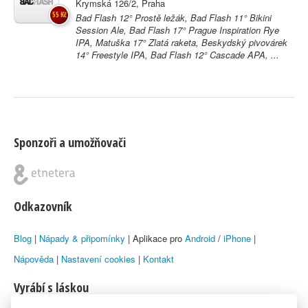
Krymská 126/2, Praha
55 Kč
Bad Flash 12° Prostě ležák, Bad Flash 11° Bikini
Session Ale, Bad Flash 17° Prague Inspiration Rye
IPA, Matuška 17° Zlatá raketa, Beskydský pivovárek
14° Freestyle IPA, Bad Flash 12° Cascade APA, ...
Sponzoři a umožňovači
Odkazovník
Blog
|
Nápady & připomínky
| Aplikace pro
Android
/
iPhone
|
Nápověda
|
Nastavení cookies
|
Kontakt
Vyrábí s láskou