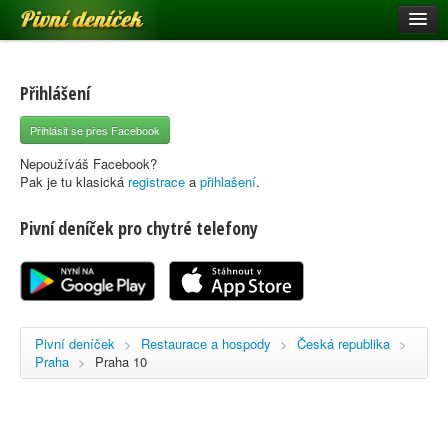
Pivní deníček
Restaurace a hospody
Pivní mapa
Přihlášení
Pivní značky
Přihlásit se přes Facebook
Nápověda
Nepoužíváš Facebook?
Pak je tu klasická
registrace
a
přihlašení
.
Pivní deníček pro chytré telefony
Přihlásit se
Registrace
Pivní deníček
>
Restaurace a hospody
>
Česká republika
>
Praha
>
Praha 10