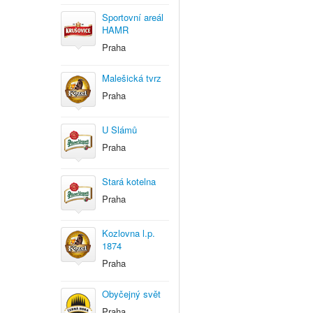
Sportovní areál
HAMR
Praha
Malešická tvrz
Praha
U Slámů
Praha
Stará kotelna
Praha
Kozlovna l.p.
1874
Praha
Obyčejný svět
Praha