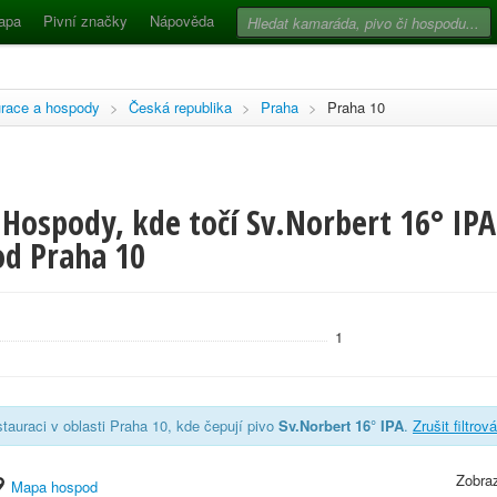
apa
Pivní značky
Nápověda
race a hospody
>
Česká republika
>
Praha
>
Praha 10
Hospody, kde točí Sv.Norbert 16° IPA 
d Praha 10
1
tauraci v oblasti Praha 10, kde čepují pivo
Sv.Norbert 16° IPA
.
Zrušit filtrov
Zobraz
Mapa hospod