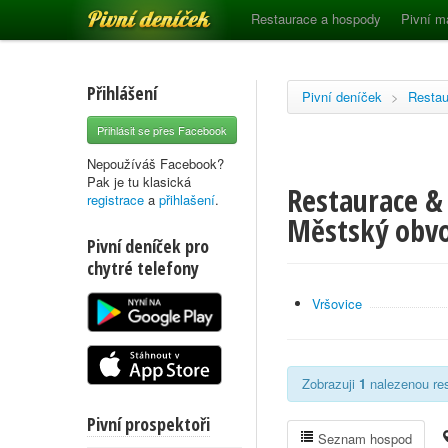
Pivní deníček
Restaurace a hospody
Pivní m
Přihlášení
Pivní deníček
>
Restau
Přihlásit se přes Facebook
Nepoužíváš Facebook?
Pak je tu klasická
Restaurace & 
registrace
a
přihlašení
.
Městský obvo
Pivní deníček pro
chytré telefony
Vršovice
Zobrazuji
1
nalezenou res
Pivní prospektoři
Seznam hospod