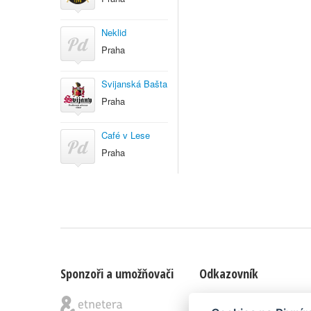
Neklid
Praha
Svijanská Bašta
Praha
Café v Lese
Praha
Sponzoři a umožňovači
Odkazovník
Blog
|
Nápady & připomínk