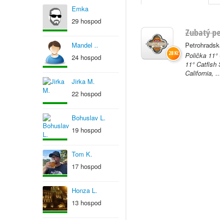
Emka
29 hospod
Zubatý p
Mandel ..
Petrohradsk
28 Kč
Polička 11°
24 hospod
11° Catfish
California, ..
Jirka M.
22 hospod
Bohuslav L.
19 hospod
Tom K.
17 hospod
Honza L.
13 hospod