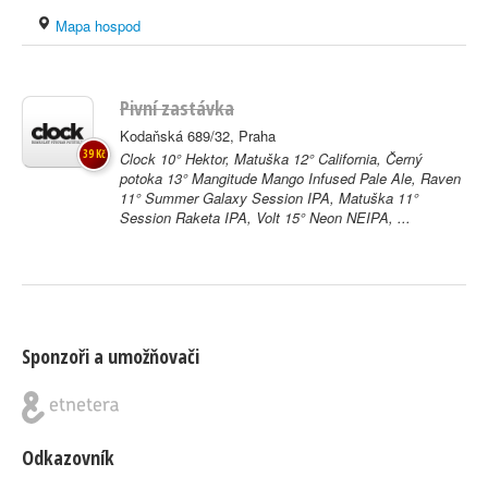
Mapa hospod
Pivní zastávka
Kodaňská 689/32, Praha
39 Kč
Clock 10° Hektor, Matuška 12° California, Černý
potoka 13° Mangitude Mango Infused Pale Ale, Raven
11° Summer Galaxy Session IPA, Matuška 11°
Session Raketa IPA, Volt 15° Neon NEIPA, ...
Sponzoři a umožňovači
Odkazovník