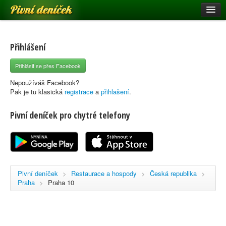
Pivní deníček
Restaurace a hospody
Pivní mapa
Přihlášení
Pivní značky
Přihlásit se přes Facebook
Nápověda
Nepoužíváš Facebook?
Pak je tu klasická
registrace
a
přihlašení
.
Pivní deníček pro chytré telefony
Přihlásit se
Registrace
Pivní deníček
>
Restaurace a hospody
>
Česká republika
>
Praha
>
Praha 10