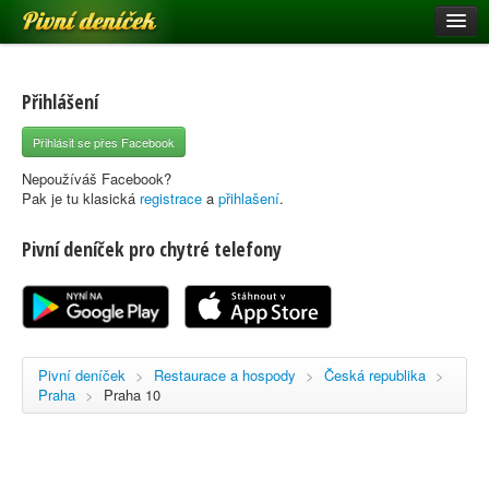
Pivní deníček
Restaurace a hospody
Pivní mapa
Přihlášení
Pivní značky
Přihlásit se přes Facebook
Nápověda
Nepoužíváš Facebook?
Pak je tu klasická
registrace
a
přihlašení
.
Pivní deníček pro chytré telefony
Přihlásit se
Registrace
Pivní deníček
>
Restaurace a hospody
>
Česká republika
>
Praha
>
Praha 10