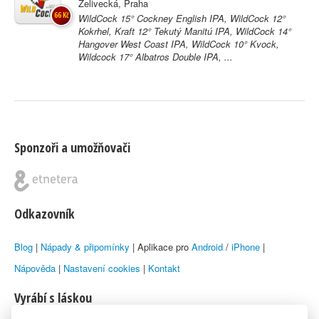
Želivecká, Praha
66 Kč
WildCock 15° Cockney English IPA, WildCock 12°
Kokrhel, Kraft 12° Tekutý Manitú IPA, WildCock 14°
Hangover West Coast IPA, WildCock 10° Kvock,
Wildcock 17° Albatros Double IPA, ...
Sponzoři a umožňovači
Odkazovník
Blog
|
Nápady & připomínky
| Aplikace pro
Android
/
iPhone
|
Nápověda
|
Nastavení cookies
|
Kontakt
Vyrábí s láskou