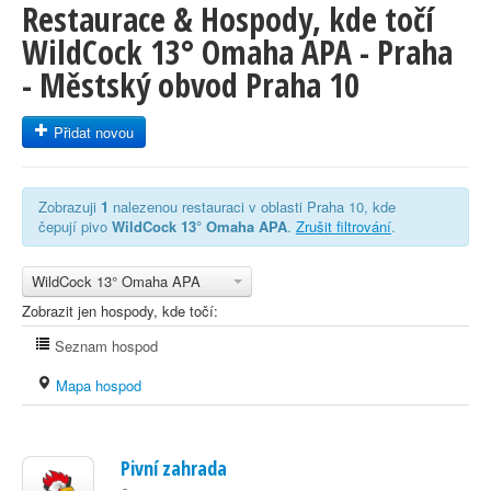
Restaurace & Hospody, kde točí
WildCock 13° Omaha APA - Praha
- Městský obvod Praha 10
Přidat novou
Zobrazuji
1
nalezenou restauraci v oblasti Praha 10, kde
čepují pivo
WildCock 13° Omaha APA
.
Zrušit filtrování
.
WildCock 13° Omaha APA
Zobrazit jen hospody, kde točí:
Seznam hospod
Mapa hospod
Pivní zahrada