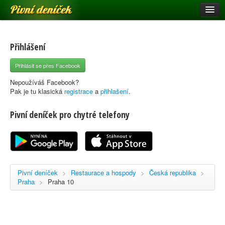
Pivní deníček
Restaurace a hospody
Pivní mapa
Přihlášení
Pivní značky
Přihlásit se přes Facebook
Nápověda
Nepoužíváš Facebook?
Pak je tu klasická
registrace
a
přihlašení
.
Pivní deníček pro chytré telefony
Přihlásit se
Registrace
Pivní deníček
>
Restaurace a hospody
>
Česká republika
>
Praha
>
Praha 10