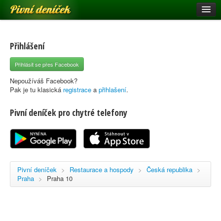
Pivní deníček
Restaurace a hospody
Pivní mapa
Přihlášení
Pivní značky
Přihlásit se přes Facebook
Nápověda
Nepoužíváš Facebook?
Pak je tu klasická
registrace
a
přihlašení
.
Pivní deníček pro chytré telefony
Přihlásit se
Registrace
Pivní deníček
>
Restaurace a hospody
>
Česká republika
>
Praha
>
Praha 10