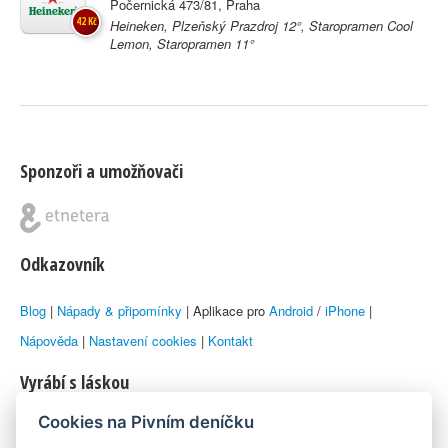
Počernická 473/81, Praha
42 Kč
Heineken, Plzeňský Prazdroj 12°, Staropramen Cool
Lemon, Staropramen 11°
Sponzoři a umožňovači
Odkazovník
Blog
|
Nápady & připomínky
| Aplikace pro
Android
/
iPhone
|
Nápověda
|
Nastavení cookies
|
Kontakt
Vyrábí s láskou
Cookies na Pivním deníčku
© 2010–2026 by
Lukáš Zeman
aka Emka