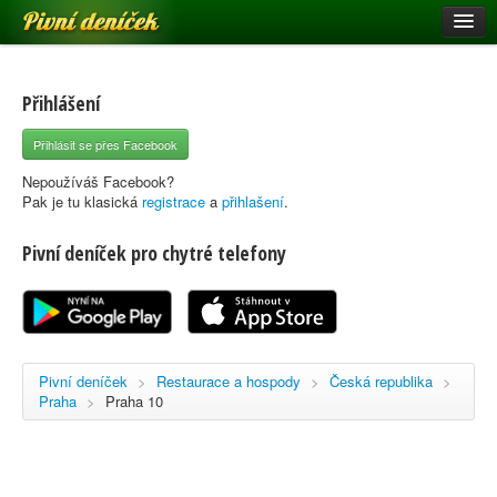
Pivní deníček
Restaurace a hospody
Pivní mapa
Přihlášení
Pivní značky
Přihlásit se přes Facebook
Nápověda
Nepoužíváš Facebook?
Pak je tu klasická
registrace
a
přihlašení
.
Pivní deníček pro chytré telefony
Přihlásit se
Registrace
Pivní deníček
>
Restaurace a hospody
>
Česká republika
>
Praha
>
Praha 10