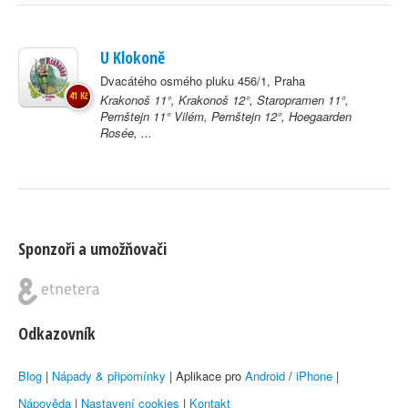
U Klokoně
Dvacátého osmého pluku 456/1, Praha
41 Kč
Krakonoš 11°, Krakonoš 12°, Staropramen 11°,
Pernštejn 11° Vilém, Pernštejn 12°, Hoegaarden
Rosée, ...
Sponzoři a umožňovači
Odkazovník
Blog
|
Nápady & připomínky
| Aplikace pro
Android
/
iPhone
|
Nápověda
|
Nastavení cookies
|
Kontakt