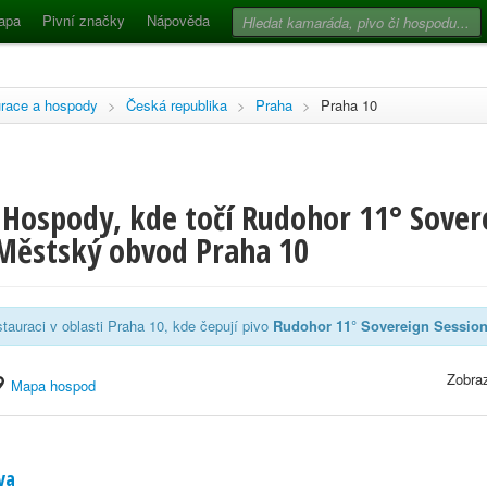
apa
Pivní značky
Nápověda
race a hospody
>
Česká republika
>
Praha
>
Praha 10
 Hospody, kde točí Rudohor 11° Sover
 Městský obvod Praha 10
tauraci v oblasti Praha 10, kde čepují pivo
Rudohor 11° Sovereign Session
Zobraz
Mapa hospod
va