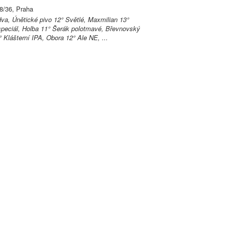
8/36, Praha
, Únětické pivo 12° Světlé, Maxmilian 13°
peciál, Holba 11° Šerák polotmavé, Břevnovský
 Klášterní IPA, Obora 12° Ale NE, ...