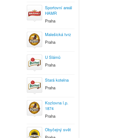
Sportovní areál
HAMR
Praha
Malešická tvrz
Praha
U Slámů
Praha
Stará kotelna
Praha
Kozlovna l.p.
1874
Praha
Obyčejný svět
Praha