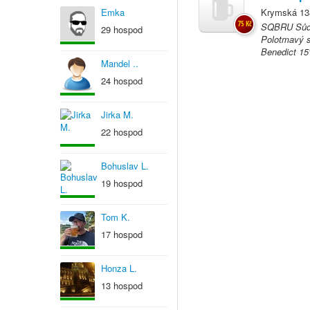
Emka
Krymská 13
75 Kč
SQBRU Sůdva
29 hospod
Polotmavý s
Benedict 15°
Mandel ..
24 hospod
Jirka M.
22 hospod
Bohuslav L.
19 hospod
Tom K.
17 hospod
Honza L.
13 hospod