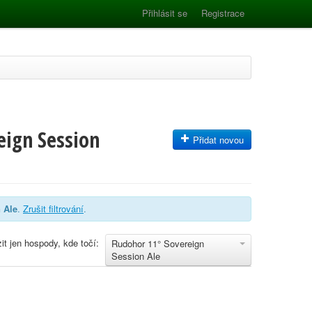
Přihlásit se
Registrace
eign Session
Přidat novou
 Ale
.
Zrušit filtrování
.
it jen hospody, kde točí:
Rudohor 11° Sovereign
Session Ale