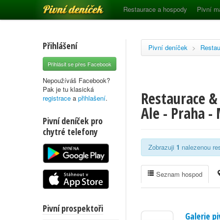
Pivní deníček
Restaurace a hospody
Pivní m
Přihlášení
Pivní deníček
>
Restau
Přihlásit se přes Facebook
Nepoužíváš Facebook?
Pak je tu klasická
Restaurace &
registrace
a
přihlašení
.
Ale - Praha -
Pivní deníček pro
chytré telefony
Zobrazuji
1
nalezenou res
Seznam hospod
Pivní prospektoři
Galerie pi