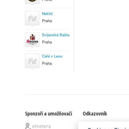
Neklid
Praha
Svijanská Bašta
Praha
Café v Lese
Praha
Sponzoři a umožňovači
Odkazovník
Blog
|
Nápady & připomínk