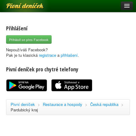
Pivní deníček
Restaurace a hospody
Pivní mapa
Přihlášení
Pivní značky
Přihlásit se přes Facebook
Nápověda
Nepoužíváš Facebook?
Pak je tu klasická
registrace
a
přihlašení
.
Pivní deníček pro chytré telefony
Přihlásit se
Registrace
Pivní deníček
>
Restaurace a hospody
>
Česká republika
>
Pardubický kraj