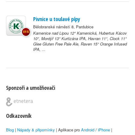
Pivnice u toulavé pípy
Bělobranské náměstí 8, Pardubice
69 Kč
Kamenice nad Lipou 12° Kamenická, Hubertus Kácov
10°, Mordýř 13° Kurtizána IPA, Havran 11°, Clock 11°
Glee Gluten Free Pale Ale, Raven 15° Orange Infused
IPA, ...
Sponzoři a umožňovači
Odkazovník
Blog
|
Nápady & připomínky
| Aplikace pro
Android
/
iPhone
|