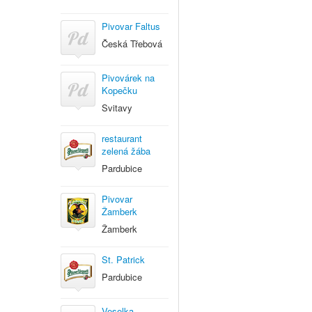
Pivovar Faltus
Česká Třebová
Pivovárek na
Kopečku
Svitavy
restaurant
zelená žába
Pardubice
Pivovar
Žamberk
Žamberk
St. Patrick
Pardubice
Veselka