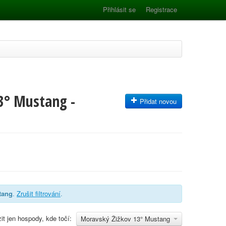
Přihlásit se
Registrace
3° Mustang -
Přidat novou
tang
.
Zrušit filtrování
.
it jen hospody, kde točí:
Moravský Žižkov 13° Mustang