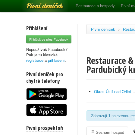
Pivní deníček
Restaurace a hospody
Pivní m
Přihlášení
Pivní deníček
>
Restau
Přihlásit se přes Facebook
Nepoužíváš Facebook?
Pak je tu klasická
Restaurace &
registrace
a
přihlašení
.
Pardubický k
Pivní deníček pro
chytré telefony
Okres Ústí nad Orlicí
Zobrazuji
1
nalezenou res
Pivní prospektoři
Seznam hospod