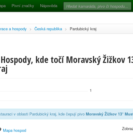
apa
Pivní značky
Nápověda
race a hospody
>
Česká republika
>
Pardubický kraj
 Hospody, kde točí Moravský Žižkov 1
raj
1
tauraci v oblasti Pardubický kraj, kde čepují pivo
Moravský Žižkov 13° Mus
Zobraz
Mapa hospod