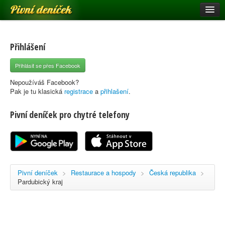
Pivní deníček
Restaurace a hospody
Pivní mapa
Přihlášení
Pivní značky
Přihlásit se přes Facebook
Nápověda
Nepoužíváš Facebook?
Pak je tu klasická
registrace
a
přihlašení
.
Pivní deníček pro chytré telefony
Přihlásit se
Registrace
Pivní deníček
>
Restaurace a hospody
>
Česká republika
>
Pardubický kraj