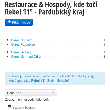
Restaurace & Hospody, kde točí
Rebel 11° - Pardubický kraj
Přidat novou
Okres Chrudim
1
Okres Pardubice
1
Okres Svitavy
1
Okres Ústí nad Orlicí
3
Zobrazuji
6
nalezených restaurací v oblasti Pardubický kraj,
kde čepují pivo
Rebel 11°
.
Zrušit filtrování
.
Rebel 11°
Zobrazit jen hospody, kde točí:
Seznam hospod