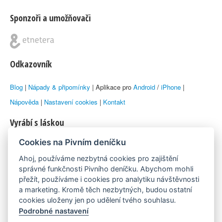
Sponzoři a umožňovači
Odkazovník
Blog
|
Nápady & připomínky
| Aplikace pro
Android
/
iPhone
|
Nápověda
|
Nastavení cookies
|
Kontakt
Vyrábí s láskou
Cookies na Pivním deníčku
© 2010–2026 by
Lukáš Zeman
aka Emka
Ahoj, používáme nezbytná cookies pro zajištění
Máme rádi
správné funkčnosti Pivního deníčku. Abychom mohli
přežít, používáme i cookies pro analytiku návštěvnosti
a marketing. Kromě těch nezbytných, budou ostatní
Pivní.info
cookies uloženy jen po udělení tvého souhlasu.
Podrobné nastavení
Poznámka pod čarou