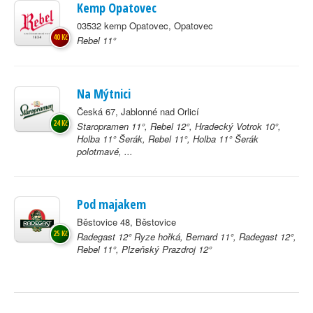
Kemp Opatovec
03532 kemp Opatovec, Opatovec
40 Kč
Rebel 11°
Na Mýtnici
Česká 67, Jablonné nad Orlicí
24 Kč
Staropramen 11°, Rebel 12°, Hradecký Votrok 10°,
Holba 11° Šerák, Rebel 11°, Holba 11° Šerák
polotmavé, ...
Pod majakem
Běstovice 48, Běstovice
25 Kč
Radegast 12° Ryze hořká, Bernard 11°, Radegast 12°,
Rebel 11°, Plzeňský Prazdroj 12°