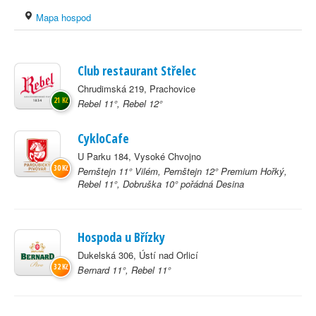
Mapa hospod
Club restaurant Střelec
Chrudimská 219, Prachovice
21 Kč
Rebel 11°, Rebel 12°
CykloCafe
U Parku 184, Vysoké Chvojno
30 Kč
Pernštejn 11° Vilém, Pernštejn 12° Premium Hořký,
Rebel 11°, Dobruška 10° pořádná Desina
Hospoda u Břízky
Dukelská 306, Ústí nad Orlicí
32 Kč
Bernard 11°, Rebel 11°