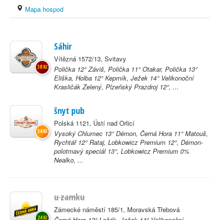
Mapa hospod
Sáhir
Vítězná 1572/13, Svitavy
38 Kč
Polička 12° Záviš, Polička 11° Otakar, Polička 13°
Eliška, Holba 12° Keprník, Ježek 14° Velikonoční
Krasličák Zelený, Plzeňský Prazdroj 12°, ...
šnyt pub
Polská 1121, Ústí nad Orlicí
34 Kč
Vysoký Chlumec 13° Démon, Černá Hora 11° Matouš,
Rychtář 12° Rataj, Lobkowicz Premium 12°, Démon-
polotmavý speciál 13°, Lobkowicz Premium 0%
Nealko, ...
u zamku
Zámecké náměstí 185/1, Moravská Třebová
24 Kč
Černá Hora 12° Ležák, Ježek 14° Velikonoční