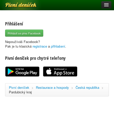
Pivní deníček
Restaurace a hospody
Pivní mapa
Přihlášení
Pivní značky
Přihlásit se přes Facebook
Nápověda
Nepoužíváš Facebook?
Pak je tu klasická
registrace
a
přihlašení
.
Pivní deníček pro chytré telefony
Přihlásit se
Registrace
Pivní deníček
>
Restaurace a hospody
>
Česká republika
>
Pardubický kraj