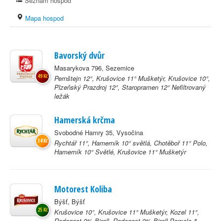
Seznam hospod
Mapa hospod
Bavorský dvůr
Masarykova 796, Sezemice
49 Kč
Pernštejn 12°, Krušovice 11° Mušketýr, Krušovice 10°,
Plzeňský Prazdroj 12°, Staropramen 12° Nefiltrovaný
ležák
Hamerská krčma
Svobodné Hamry 35, Vysočina
34 Kč
Rychtář 11°, Hamerník 10° světlá, Chotěboř 11° Polo,
Hamerník 10° Světlé, Krušovice 11° Mušketýr
Motorest Koliba
Býšť, Býšť
25 Kč
Krušovice 10°, Krušovice 11° Mušketýr, Kozel 11°,
Radegast 0% Birell, Radegast 0% Birell Pomelo &