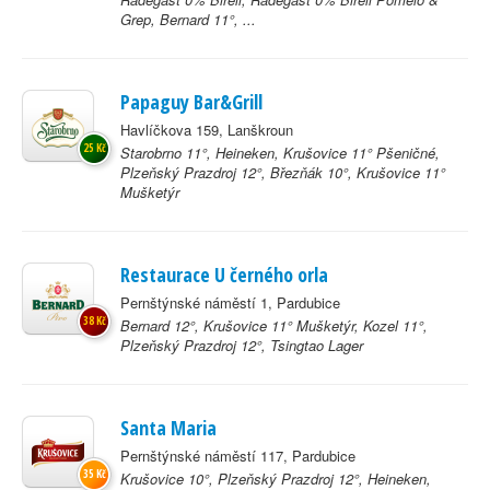
Grep, Bernard 11°, ...
Papaguy Bar&Grill
Havlíčkova 159, Lanškroun
25 Kč
Starobrno 11°, Heineken, Krušovice 11° Pšeničné,
Plzeňský Prazdroj 12°, Březňák 10°, Krušovice 11°
Mušketýr
Restaurace U černého orla
Pernštýnské náměstí 1, Pardubice
38 Kč
Bernard 12°, Krušovice 11° Mušketýr, Kozel 11°,
Plzeňský Prazdroj 12°, Tsingtao Lager
Santa Maria
Pernštýnské náměstí 117, Pardubice
35 Kč
Krušovice 10°, Plzeňský Prazdroj 12°, Heineken,