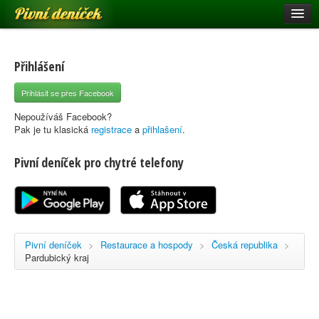
Pivní deníček
Restaurace a hospody
Pivní mapa
Přihlášení
Pivní značky
Přihlásit se přes Facebook
Nápověda
Nepoužíváš Facebook?
Pak je tu klasická
registrace
a
přihlašení
.
Pivní deníček pro chytré telefony
Přihlásit se
Registrace
Pivní deníček
>
Restaurace a hospody
>
Česká republika
>
Pardubický kraj