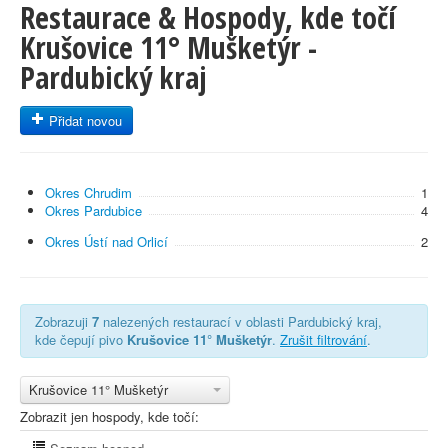
Restaurace & Hospody, kde točí
Krušovice 11° Mušketýr -
Pardubický kraj
Přidat novou
Okres Chrudim
1
Okres Pardubice
4
Okres Ústí nad Orlicí
2
Zobrazuji
7
nalezených restaurací v oblasti Pardubický kraj,
kde čepují pivo
Krušovice 11° Mušketýr
.
Zrušit filtrování
.
Krušovice 11° Mušketýr
Zobrazit jen hospody, kde točí: