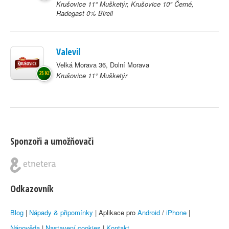
Krušovice 11° Mušketýr, Krušovice 10° Černé,
Radegast 0% Birell
Valevil
Velká Morava 36, Dolní Morava
25 Kč
Krušovice 11° Mušketýr
Sponzoři a umožňovači
Odkazovník
Blog
|
Nápady & připomínky
| Aplikace pro
Android
/
iPhone
|
Nápověda
|
Nastavení cookies
|
Kontakt