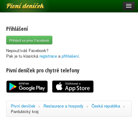
Pivní deníček
Restaurace a hospody
Pivní mapa
Přihlášení
Pivní značky
Přihlásit se přes Facebook
Nápověda
Nepoužíváš Facebook?
Pak je tu klasická
registrace
a
přihlašení
.
Pivní deníček pro chytré telefony
Přihlásit se
Registrace
Pivní deníček
>
Restaurace a hospody
>
Česká republika
>
Pardubický kraj