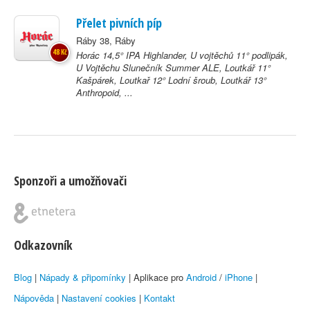
Přelet pivních píp
Ráby 38, Ráby
48 Kč
Horác 14,5° IPA Highlander, U vojtěchů 11° podlipák,
U Vojtěchu Slunečník Summer ALE, Loutkář 11°
Kašpárek, Loutkař 12° Lodní šroub, Loutkář 13°
Anthropoid, ...
Sponzoři a umožňovači
Odkazovník
Blog
|
Nápady & připomínky
| Aplikace pro
Android
/
iPhone
|
Nápověda
|
Nastavení cookies
|
Kontakt