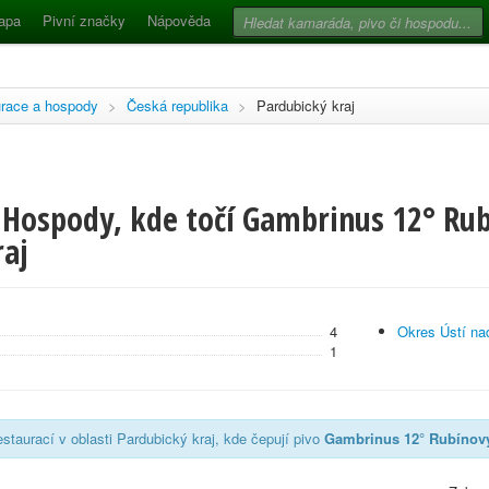
apa
Pivní značky
Nápověda
race a hospody
>
Česká republika
>
Pardubický kraj
 Hospody, kde točí Gambrinus 12° Rub
raj
4
Okres Ústí nad
1
staurací v oblasti Pardubický kraj, kde čepují pivo
Gambrinus 12° Rubínový