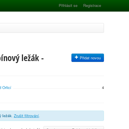
Přihlásit se
Registrace
ínový ležák -
Přidat novou
 Orlicí
4
 ležák
.
Zrušit filtrování
.