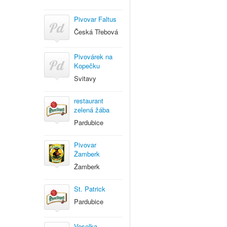
Pivovar Faltus
Česká Třebová
Pivovárek na
Kopečku
Svitavy
restaurant
zelená žába
Pardubice
Pivovar
Žamberk
Žamberk
St. Patrick
Pardubice
Veselka