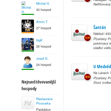
Michal H.
Nefiltrovan
30 hospod
Armin T.
Šantán
27 hospod
Nábřeží 933
36 Kč
Plzeňský Pr
bigK
polotmavý l
26 hospod
sládků velik
Josef D.
24 hospod
U Medvě
Na Lánech 7
48 Kč
Plzeňský Pr
Nejnavštěvovanější
Stout (volb
hospody
Restaurace
Pivovarka
Pardubice