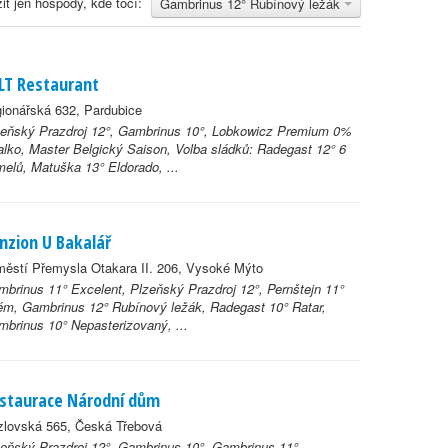
it jen hospody, kde točí:
Gambrinus 12° Rubínový ležák
LT Restaurant
ionářská 632, Pardubice
zeňský Prazdroj 12°, Gambrinus 10°, Lobkowicz Premium 0%
lko, Master Belgický Saison, Volba sládků: Radegast 12° 6
elů, Matuška 13° Eldorado, ...
nzion U Bakalář
ěstí Přemysla Otakara II. 206, Vysoké Mýto
brinus 11° Excelent, Plzeňský Prazdroj 12°, Pernštejn 11°
ém, Gambrinus 12° Rubínový ležák, Radegast 10° Ratar,
brinus 10° Nepasterizovaný, ...
staurace Národní dům
zlovská 565, Česká Třebová
eňský Prazdroj 12°, Gambrinus 10°, Gambrinus 11°