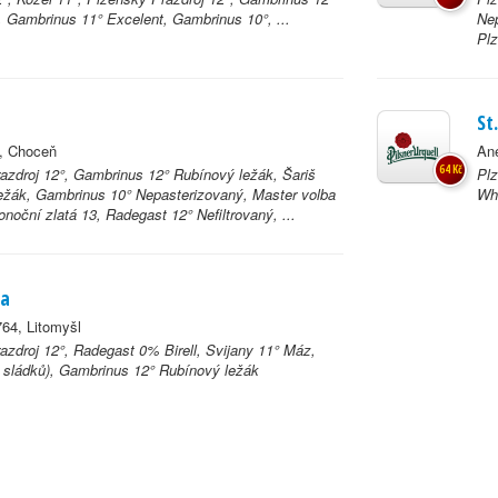
ý, Gambrinus 11° Excelent, Gambrinus 10°, ...
Nep
Plz
St
, Choceň
An
64 Kč
azdroj 12°, Gambrinus 12° Rubínový ležák, Šariš
Plz
ežák, Gambrinus 10° Nepasterizovaný, Master volba
Whe
onoční zlatá 13, Radegast 12° Nefiltrovaný, ...
da
64, Litomyšl
azdroj 12°, Radegast 0% Birell, Svijany 11° Máz,
a sládků), Gambrinus 12° Rubínový ležák