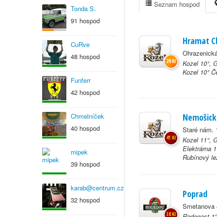
Seznam hospod
Tonda S.
91 hospod
Hramat Cl
CuRve
Ohrazenická
48 hospod
29 Kč
Kozel 10°, 
Kozel 10° Č
Funferr
42 hospod
Chmelníček
Nemošick
40 hospod
Staré nám. 
41 Kč
Kozel 11°, 
Elektrárna 1
mipek
Rubínový lež
39 hospod
karab@centrum.cz
Poprad
32 hospod
Smetanova 4
38 Kč
Radegast 12