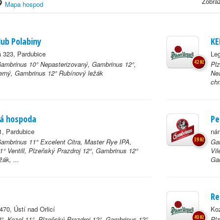
Zobraz
Mapa hospod
ub Polabiny
KE
 323, Pardubice
Leg
42 Kč
Gambrinus 10° Nepasterizovaný, Gambrinus 12°,
Pl
erný, Gambrinus 12° Rubínový ležák
Nea
chm
á hospoda
Pe
1, Pardubice
nám
39 Kč
Gambrinus 11° Excelent Citra, Master Rye IPA,
Gam
1° Ventill, Plzeňský Prazdroj 12°, Gambrinus 12°
Vil
ák, ...
Gam
Re
70, Ústí nad Orlicí
Ko
40 Kč
°, Kozel 11°, Plzeňský Prazdroj 12°, Gambrinus 12°
Plz