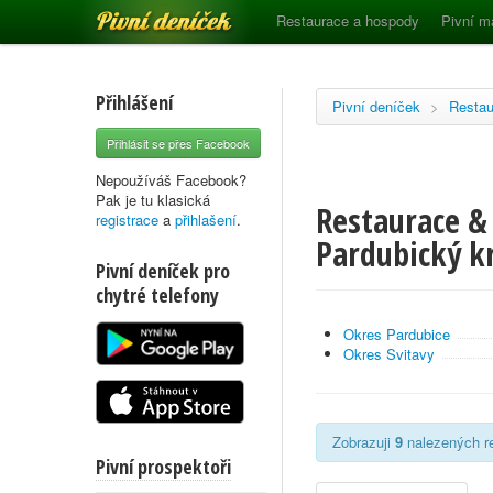
Pivní deníček
Restaurace a hospody
Pivní m
Přihlášení
Pivní deníček
>
Restau
Přihlásit se přes Facebook
Nepoužíváš Facebook?
Pak je tu klasická
Restaurace &
registrace
a
přihlašení
.
Pardubický k
Pivní deníček pro
chytré telefony
Okres Pardubice
Okres Svitavy
Zobrazuji
9
nalezených re
Pivní prospektoři