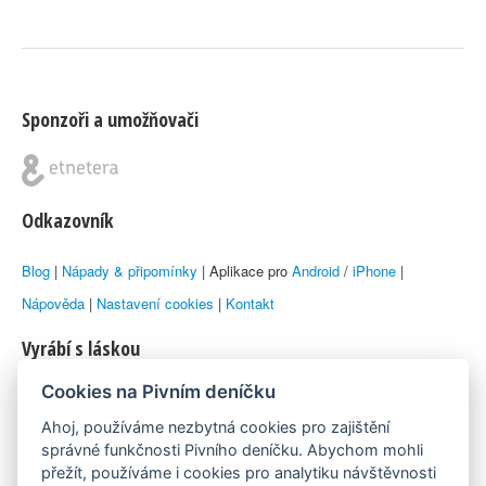
Sponzoři a umožňovači
Odkazovník
Blog
|
Nápady & připomínky
| Aplikace pro
Android
/
iPhone
|
Nápověda
|
Nastavení cookies
|
Kontakt
Vyrábí s láskou
Cookies na Pivním deníčku
© 2010–2026 by
Lukáš Zeman
aka Emka
Ahoj, používáme nezbytná cookies pro zajištění
Máme rádi
správné funkčnosti Pivního deníčku. Abychom mohli
přežít, používáme i cookies pro analytiku návštěvnosti