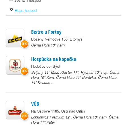
Seznam hospod
Mapa hospod
Bistro u Fortny
Boženy Němcové 150, Litomyšl
28 Kč
Černá Hora 10° Kern
Hospůdka na kopečku
Hodešovice, Býšť
28 Kč
Svijany 11° Máz, Klášter 11°, Rychtář 10° Fojt, Černá
Hora 10° Kern, Černá Hora 11° Borůvka, Černá Hora
14° Kvasar, ...
VÚB
Na Ostrově 1165, Ústí nad Orlicí
34 Kč
Lobkowicz Premium 12°, Černá Hora 10° Kern, Černá
Hora 11° Páter