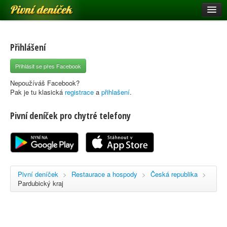
Pivní deníček
Restaurace a hospody
Pivní mapa
Přihlášení
Pivní značky
Přihlásit se přes Facebook
Nápověda
Nepoužíváš Facebook?
Pak je tu klasická
registrace
a
přihlašení
.
Pivní deníček pro chytré telefony
Přihlásit se
Registrace
Pivní deníček
>
Restaurace a hospody
>
Česká republika
>
Pardubický kraj