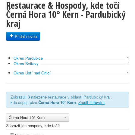
Restaurace & Hospody, kde točí
Černá Hora 10° Kern - Pardubický
kraj
Přidat novou
Okres Pardubice
1
Okres Svitavy
1
Okres Ústí nad Orlicí
1
Zobrazuji
3
nalezené restaurace v oblasti Pardubický kraj,
kde čepují pivo
Černá Hora 10° Kern
.
Zrušit filtrování
.
Černá Hora 10° Kern
Zobrazit jen hospody, kde točí: