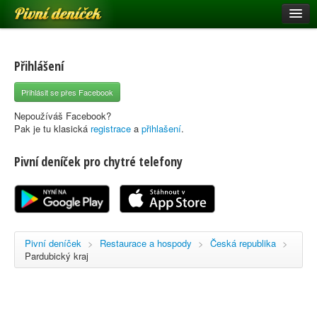
Pivní deníček
Restaurace a hospody
Pivní mapa
Přihlášení
Pivní značky
Přihlásit se přes Facebook
Nápověda
Nepoužíváš Facebook?
Pak je tu klasická
registrace
a
přihlašení
.
Pivní deníček pro chytré telefony
Přihlásit se
Registrace
Pivní deníček
>
Restaurace a hospody
>
Česká republika
>
Pardubický kraj