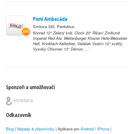
Pivní Ambasáda
Smilova 335, Pardubice
27 Kč
Konrad 12° Zelený král, Clock 20° Rišaví Zmikund
Imperial Red Ale, Weltenburger Kloster Hefe-Weissbier
Hell, Knoblach Kellerbier, Valášek Vsetín 12° světlý,
Vysoký Chlumec 13° Démon, ...
Sponzoři a umožňovači
Odkazovník
Blog
|
Nápady & připomínky
| Aplikace pro
Android
/
iPhone
|