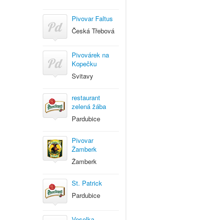
Pivovar Faltus
Česká Třebová
Pivovárek na
Kopečku
Svitavy
restaurant
zelená žába
Pardubice
Pivovar
Žamberk
Žamberk
St. Patrick
Pardubice
Veselka