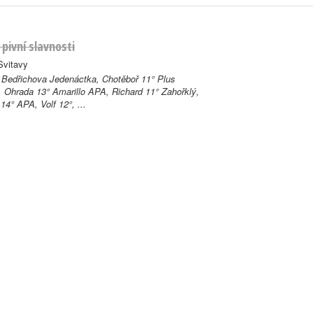
 pivní slavnosti
Svitavy
 Bedřichova Jedenáctka, Chotěboř 11° Plus
é, Ohrada 13° Amarillo APA, Richard 11° Zahořklý,
14° APA, Volf 12°, ...