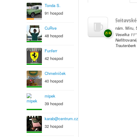
Tonda S.
91 hospod
Svitavské
CuRve
nám. Míru, 
25 Kč
Veselka 11°
48 hospod
Nefiltrovan
Trautenberk 
Funferr
42 hospod
Chmelníček
40 hospod
mipek
39 hospod
karab@centrum.cz
32 hospod