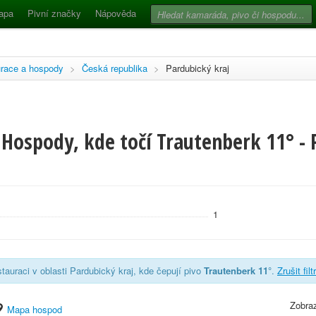
apa
Pivní značky
Nápověda
race a hospody
>
Česká republika
>
Pardubický kraj
 Hospody, kde točí Trautenberk 11° - 
1
tauraci v oblasti Pardubický kraj, kde čepují pivo
Trautenberk 11°
.
Zrušit fil
Zobraz
Mapa hospod