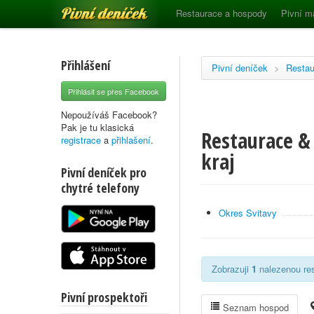
Pivní deníček
Restaurace a hospody
Pivní m
Přihlášení
Pivní deníček
>
Restau
Přihlásit se přes Facebook
Nepoužíváš Facebook?
Pak je tu klasická
Restaurace &
registrace
a
přihlašení
.
kraj
Pivní deníček pro
chytré telefony
Okres Svitavy
Zobrazuji
1
nalezenou res
Pivní prospektoři
Seznam hospod