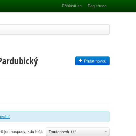
Přihlásit se
Registrace
Pardubický
Přidat novou
trování
.
it jen hospody, kde točí:
Trautenberk 11°