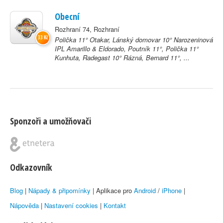
Obecní
Rozhraní 74, Rozhraní
33 Kč
Polička 11° Otakar, Lánský domovar 10° Narozeninová
IPL Amarillo & Eldorado, Poutník 11°, Polička 11°
Kunhuta, Radegast 10° Rázná, Bernard 11°, ...
Sponzoři a umožňovači
Odkazovník
Blog
|
Nápady & připomínky
| Aplikace pro
Android
/
iPhone
|
Nápověda
|
Nastavení cookies
|
Kontakt