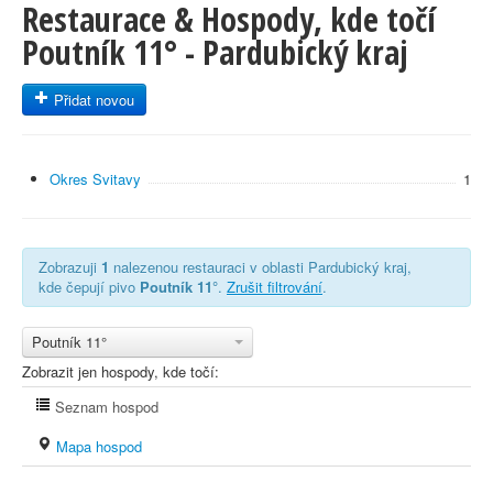
Restaurace & Hospody, kde točí
Poutník 11° - Pardubický kraj
Přidat novou
Okres Svitavy
1
Zobrazuji
1
nalezenou restauraci v oblasti Pardubický kraj,
kde čepují pivo
Poutník 11°
.
Zrušit filtrování
.
Poutník 11°
Zobrazit jen hospody, kde točí:
Seznam hospod
Mapa hospod