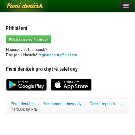
Pivní deníček
Restaurace a hospody
Pivní mapa
Přihlášení
Pivní značky
Přihlásit se přes Facebook
Nápověda
Nepoužíváš Facebook?
Pak je tu klasická
registrace
a
přihlašení
.
Pivní deníček pro chytré telefony
Přihlásit se
Registrace
Pivní deníček
>
Restaurace a hospody
>
Česká republika
>
Pardubický kraj