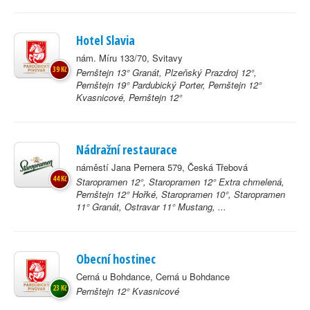
Hotel Slavia
nám. Míru 133/70, Svitavy
39 Kč
Pernštejn 13° Granát, Plzeňský Prazdroj 12°,
Pernštejn 19° Pardubický Porter, Pernštejn 12°
Kvasnicové, Pernštejn 12°
Nádražní restaurace
náměstí Jana Pernera 579, Česká Třebová
44 Kč
Staropramen 12°, Staropramen 12° Extra chmelená,
Pernštejn 12° Hořké, Staropramen 10°, Staropramen
11° Granát, Ostravar 11° Mustang, ...
Obecní hostinec
Cerná u Bohdance, Cerná u Bohdance
23 Kč
Pernštejn 12° Kvasnicové