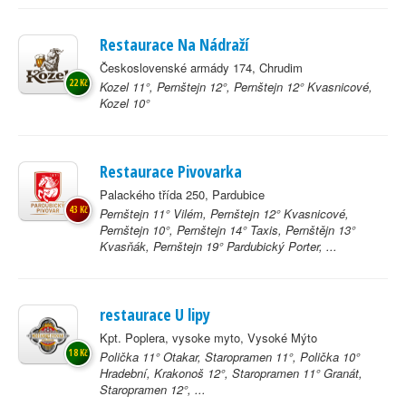
Restaurace Na Nádraží
Československé armády 174, Chrudim
22 Kč
Kozel 11°, Pernštejn 12°, Pernštejn 12° Kvasnicové,
Kozel 10°
Restaurace Pivovarka
Palackého třída 250, Pardubice
43 Kč
Pernštejn 11° Vilém, Pernštejn 12° Kvasnicové,
Pernštejn 10°, Pernštejn 14° Taxis, Pernštějn 13°
Kvasňák, Pernštejn 19° Pardubický Porter, ...
restaurace U lipy
Kpt. Poplera, vysoke myto, Vysoké Mýto
18 Kč
Polička 11° Otakar, Staropramen 11°, Polička 10°
Hradební, Krakonoš 12°, Staropramen 11° Granát,
Staropramen 12°, ...