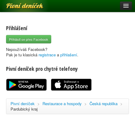
Pivní deníček
Restaurace a hospody
Pivní mapa
Přihlášení
Pivní značky
Přihlásit se přes Facebook
Nápověda
Nepoužíváš Facebook?
Pak je tu klasická
registrace
a
přihlašení
.
Pivní deníček pro chytré telefony
Přihlásit se
Registrace
Pivní deníček
>
Restaurace a hospody
>
Česká republika
>
Pardubický kraj