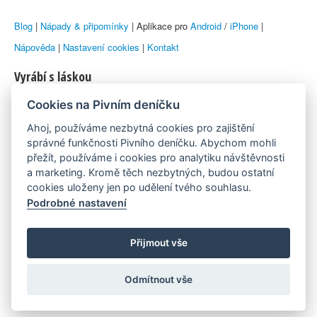
Blog
|
Nápady & připomínky
| Aplikace pro
Android
/
iPhone
|
Nápověda
|
Nastavení cookies
|
Kontakt
Vyrábí s láskou
Cookies na Pivním deníčku
© 2010–2026 by
Lukáš Zeman
aka Emka
Ahoj, používáme nezbytná cookies pro zajištění
Máme rádi
správné funkčnosti Pivního deníčku. Abychom mohli
přežít, používáme i cookies pro analytiku návštěvnosti
a marketing. Kromě těch nezbytných, budou ostatní
Pivní.info
cookies uloženy jen po udělení tvého souhlasu.
Podrobné nastavení
Poznámka pod čarou
Pivní deníček je nezávislý zdroj, který není spjat s žádným
Přijmout vše
konkrétním pivovarem ani restaurací. Názory uživatelů nemusí nutně
Odmítnout vše
reprezentovat názory tvůrců Deníčku.