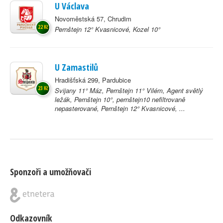
U Václava
Novoměstská 57, Chrudim
22 Kč
Pernštejn 12° Kvasnicové, Kozel 10°
U Zamastilů
Hradišťská 299, Pardubice
23 Kč
Svijany 11° Máz, Pernštejn 11° Vilém, Agent světlý
ležák, Pernštejn 10°, pernštejn10 nefiltrovaně
nepasterované, Pernštejn 12° Kvasnicové, ...
Sponzoři a umožňovači
Odkazovník