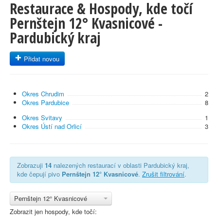
Restaurace & Hospody, kde točí
Pernštejn 12° Kvasnicové -
Pardubický kraj
Přidat novou
Okres Chrudim
2
Okres Pardubice
8
Okres Svitavy
1
Okres Ústí nad Orlicí
3
Zobrazuji
14
nalezených restaurací v oblasti Pardubický kraj,
kde čepují pivo
Pernštejn 12° Kvasnicové
.
Zrušit filtrování
.
Pernštejn 12° Kvasnicové
Zobrazit jen hospody, kde točí: