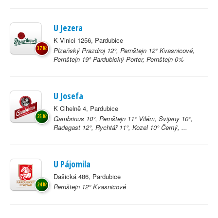
U Jezera
K Vinici 1256, Pardubice
37 Kč
Plzeňský Prazdroj 12°, Pernštejn 12° Kvasnicové,
Pernštejn 19° Pardubický Porter, Pernštejn 0%
U Josefa
K Cihelně 4, Pardubice
25 Kč
Gambrinus 10°, Pernštejn 11° Vilém, Svijany 10°,
Radegast 12°, Rychtář 11°, Kozel 10° Černý, ...
U Pájomila
Dašická 486, Pardubice
24 Kč
Pernštejn 12° Kvasnicové