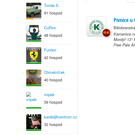
Tonda S.
91 hospod
Pivnice u 
CuRve
Bělobranské
69 Kč
Kamenice na
48 hospod
Mordýř 13° 
Free Pale Al
Funferr
42 hospod
Chmelníček
40 hospod
mipek
39 hospod
karab@centrum.cz
32 hospod