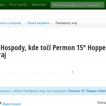
apa
Pivní značky
Nápověda
race a hospody
>
Česká republika
>
Pardubický kraj
 Hospody, kde točí Permon 15° Hopper
raj
1
tauraci v oblasti Pardubický kraj, kde čepují pivo
Permon 15° Hopper Gale
Zobraz
Mapa hospod