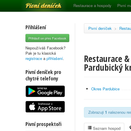
Pivní deníček
Restaurace a hospody
Pivní m
Přihlášení
Pivní deníček
>
Restau
Přihlásit se přes Facebook
Nepoužíváš Facebook?
Pak je tu klasická
Restaurace &
registrace
a
přihlašení
.
Pardubický k
Pivní deníček pro
chytré telefony
Okres Pardubice
Zobrazuji
1
nalezenou res
Pivní prospektoři
Seznam hospod