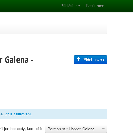
Přihlásit se
Registrace
 Galena -
Přidat novou
na
.
Zrušit filtrování
.
it jen hospody, kde točí:
Permon 15° Hopper Galena