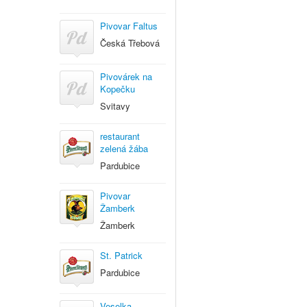
Pivovar Faltus
Česká Třebová
Pivovárek na
Kopečku
Svitavy
restaurant
zelená žába
Pardubice
Pivovar
Žamberk
Žamberk
St. Patrick
Pardubice
Veselka