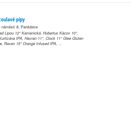
toulavé pípy
 náměstí 8, Pardubice
d Lipou 12° Kamenická, Hubertus Kácov 10°,
Kurtizána IPA, Havran 11°, Clock 11° Glee Gluten
e, Raven 15° Orange Infused IPA, ...