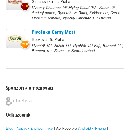
Šimanovská 11, Praha
51 Kč
Vysoký Chlumec 14° Flying Cloud IPA, Žatec 13°
Sedmý schod, Rychtář 12° Rataj, Klášter 11°, Černá
Hora 11° Matouš, Vysoký Chlumec 13° Démon, ...
Pivoteka Cerny Most
Bobkova 19, Praha
28 Kč
Rychtář 12°, Ježek 11°, Rychtář 10° Fojt, Bernard 11°,
Bernard 12°, Žatec 13° Sedmý schod, ...
Sponzoři a umožňovači
Odkazovník
Blog
|
Nápady & připomínky
| Aplikace pro
Android
/
iPhone
|