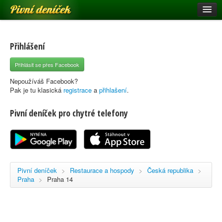
Pivní deníček
Restaurace a hospody
Pivní mapa
Přihlášení
Pivní značky
Přihlásit se přes Facebook
Nápověda
Nepoužíváš Facebook?
Pak je tu klasická
registrace
a
přihlašení
.
Pivní deníček pro chytré telefony
Přihlásit se
Registrace
Pivní deníček
>
Restaurace a hospody
>
Česká republika
>
Praha
>
Praha 14