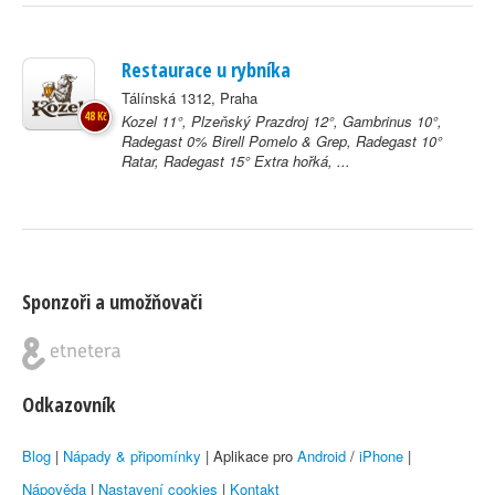
Restaurace u rybníka
Tálínská 1312, Praha
48 Kč
Kozel 11°, Plzeňský Prazdroj 12°, Gambrinus 10°,
Radegast 0% Birell Pomelo & Grep, Radegast 10°
Ratar, Radegast 15° Extra hořká, ...
Sponzoři a umožňovači
Odkazovník
Blog
|
Nápady & připomínky
| Aplikace pro
Android
/
iPhone
|
Nápověda
|
Nastavení cookies
|
Kontakt