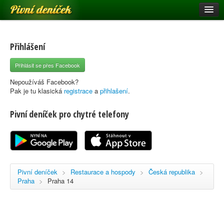
Pivní deníček
Restaurace a hospody
Pivní mapa
Přihlášení
Pivní značky
Přihlásit se přes Facebook
Nápověda
Nepoužíváš Facebook?
Pak je tu klasická
registrace
a
přihlašení
.
Pivní deníček pro chytré telefony
Přihlásit se
Registrace
Pivní deníček
>
Restaurace a hospody
>
Česká republika
>
Praha
>
Praha 14