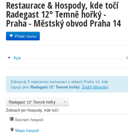
Restaurace & Hospody, kde točí
Radegast 12° Temně hořký -
Praha - Městský obvod Praha 14
Přidat novou
Kyje
1
Zobrazuji
1
nalezenou restauraci v oblasti Praha 14, kde
čepují pivo
Radegast 12° Temně hořký
.
Zrušit filtrování
.
Radegast 12° Temně hořký
Zobrazit jen hospody, kde točí:
Seznam hospod
Mapa hospod