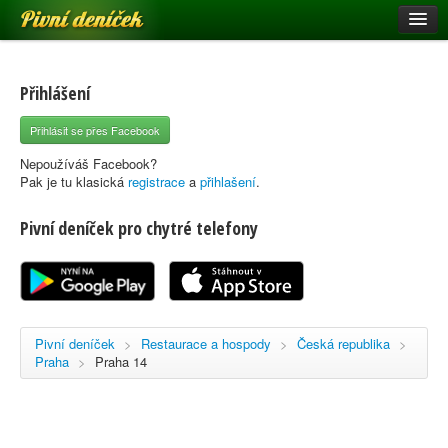
Pivní deníček
Restaurace a hospody
Pivní mapa
Přihlášení
Pivní značky
Přihlásit se přes Facebook
Nápověda
Nepoužíváš Facebook?
Pak je tu klasická
registrace
a
přihlašení
.
Pivní deníček pro chytré telefony
Přihlásit se
Registrace
Pivní deníček
>
Restaurace a hospody
>
Česká republika
>
Praha
>
Praha 14