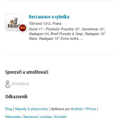
Restaurace u rybníka
Tálínská 1312, Praha
48 Kč
Kozel 11°, Plzeňský Prazdroj 12°, Gambrinus 10°,
Radegast 0% Birell Pomelo & Grep, Radegast 10°
Ratar, Radegast 15° Extra hořká, ...
Sponzoři a umožňovači
Odkazovník
Blog
|
Nápady & připomínky
| Aplikace pro
Android
/
iPhone
|
Nápověda
|
Nastavení cookies
|
Kontakt