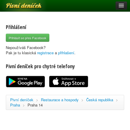
Pivní deníček
Restaurace a hospody
Pivní mapa
Přihlášení
Pivní značky
Přihlásit se přes Facebook
Nápověda
Nepoužíváš Facebook?
Pak je tu klasická
registrace
a
přihlašení
.
Pivní deníček pro chytré telefony
Přihlásit se
Registrace
Pivní deníček
>
Restaurace a hospody
>
Česká republika
>
Praha
>
Praha 14