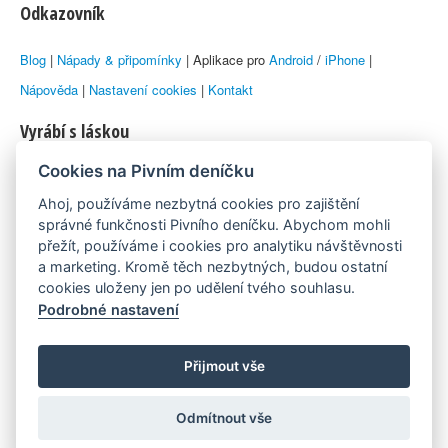
Odkazovník
Blog
|
Nápady & připomínky
| Aplikace pro
Android
/
iPhone
|
Nápověda
|
Nastavení cookies
|
Kontakt
Vyrábí s láskou
Cookies na Pivním deníčku
© 2010–2026 by
Lukáš Zeman
aka Emka
Ahoj, používáme nezbytná cookies pro zajištění
Máme rádi
správné funkčnosti Pivního deníčku. Abychom mohli
přežít, používáme i cookies pro analytiku návštěvnosti
a marketing. Kromě těch nezbytných, budou ostatní
Pivní.info
cookies uloženy jen po udělení tvého souhlasu.
Podrobné nastavení
Poznámka pod čarou
Pivní deníček je nezávislý zdroj, který není spjat s žádným
Přijmout vše
konkrétním pivovarem ani restaurací. Názory uživatelů nemusí nutně
Odmítnout vše
reprezentovat názory tvůrců Deníčku.