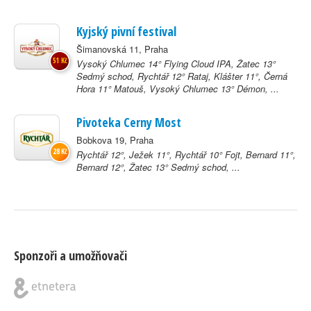
Kyjský pivní festival
Šimanovská 11, Praha
51 Kč
Vysoký Chlumec 14° Flying Cloud IPA, Žatec 13°
Sedmý schod, Rychtář 12° Rataj, Klášter 11°, Černá
Hora 11° Matouš, Vysoký Chlumec 13° Démon, ...
Pivoteka Cerny Most
Bobkova 19, Praha
28 Kč
Rychtář 12°, Ježek 11°, Rychtář 10° Fojt, Bernard 11°,
Bernard 12°, Žatec 13° Sedmý schod, ...
Sponzoři a umožňovači