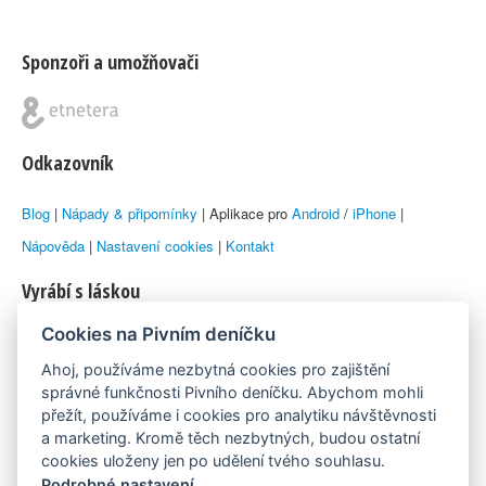
Sponzoři a umožňovači
Odkazovník
Blog
|
Nápady & připomínky
| Aplikace pro
Android
/
iPhone
|
Nápověda
|
Nastavení cookies
|
Kontakt
Vyrábí s láskou
Cookies na Pivním deníčku
© 2010–2026 by
Lukáš Zeman
aka Emka
Ahoj, používáme nezbytná cookies pro zajištění
Máme rádi
správné funkčnosti Pivního deníčku. Abychom mohli
přežít, používáme i cookies pro analytiku návštěvnosti
a marketing. Kromě těch nezbytných, budou ostatní
Pivní.info
cookies uloženy jen po udělení tvého souhlasu.
Podrobné nastavení