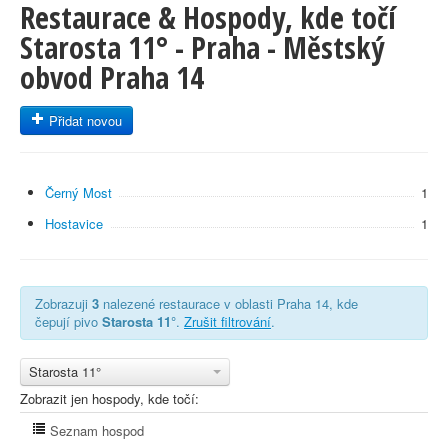
Restaurace & Hospody, kde točí
Starosta 11° - Praha - Městský
obvod Praha 14
Přidat novou
Černý Most
1
Hostavice
1
Zobrazuji
3
nalezené restaurace v oblasti Praha 14, kde
čepují pivo
Starosta 11°
.
Zrušit filtrování
.
Starosta 11°
Zobrazit jen hospody, kde točí:
Seznam hospod