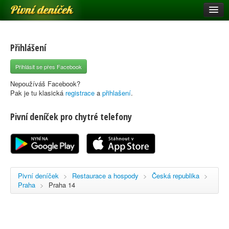
Pivní deníček
Restaurace a hospody
Pivní mapa
Přihlášení
Pivní značky
Přihlásit se přes Facebook
Nápověda
Nepoužíváš Facebook?
Pak je tu klasická
registrace
a
přihlašení
.
Pivní deníček pro chytré telefony
Přihlásit se
Registrace
Pivní deníček
>
Restaurace a hospody
>
Česká republika
>
Praha
>
Praha 14