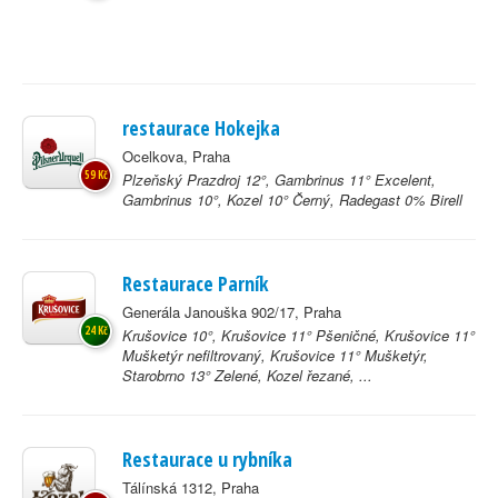
restaurace Hokejka
Ocelkova, Praha
59 Kč
Plzeňský Prazdroj 12°, Gambrinus 11° Excelent,
Gambrinus 10°, Kozel 10° Černý, Radegast 0% Birell
Restaurace Parník
Generála Janouška 902/17, Praha
24 Kč
Krušovice 10°, Krušovice 11° Pšeničné, Krušovice 11°
Mušketýr nefiltrovaný, Krušovice 11° Mušketýr,
Starobrno 13° Zelené, Kozel řezané, ...
Restaurace u rybníka
Tálínská 1312, Praha