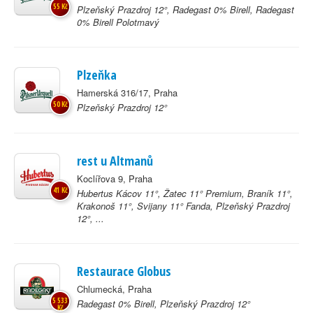
55 Kč
Plzeňský Prazdroj 12°, Radegast 0% Birell, Radegast
0% Birell Polotmavý
Plzeňka
Hamerská 316/17, Praha
50 Kč
Plzeňský Prazdroj 12°
rest u Altmanů
Koclířova 9, Praha
41 Kč
Hubertus Kácov 11°, Žatec 11° Premium, Braník 11°,
Krakonoš 11°, Svijany 11° Fanda, Plzeňský Prazdroj
12°, ...
Restaurace Globus
Chlumecká, Praha
5 533
Radegast 0% Birell, Plzeňský Prazdroj 12°
Kč