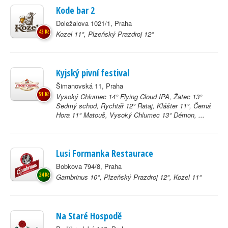
Kode bar 2
Doležalova 1021/1, Praha
43 Kč
Kozel 11°, Plzeňský Prazdroj 12°
Kyjský pivní festival
Šimanovská 11, Praha
51 Kč
Vysoký Chlumec 14° Flying Cloud IPA, Žatec 13°
Sedmý schod, Rychtář 12° Rataj, Klášter 11°, Černá
Hora 11° Matouš, Vysoký Chlumec 13° Démon, ...
Lusi Formanka Restaurace
Bobkova 794/8, Praha
24 Kč
Gambrinus 10°, Plzeňský Prazdroj 12°, Kozel 11°
Na Staré Hospodě