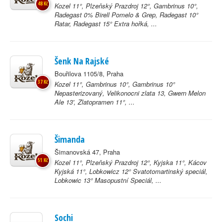
48 Kč
Kozel 11°, Plzeňský Prazdroj 12°, Gambrinus 10°,
Radegast 0% Birell Pomelo & Grep, Radegast 10°
Ratar, Radegast 15° Extra hořká, ...
Šenk Na Rajské
Bouřilova 1105/8, Praha
37 Kč
Kozel 11°, Gambrinus 10°, Gambrinus 10°
Nepasterizovaný, Velikonocni zlata 13, Gwern Melon
Ale 13', Zlatopramen 11°, ...
Šimanda
Šimanovská 47, Praha
51 Kč
Kozel 11°, Plzeňský Prazdroj 12°, Kyjska 11°, Kácov
Kyjská 11°, Lobkowicz 12° Svatotomartinský speciál,
Lobkowic 13° Masopustní Speciál, ...
Sochi