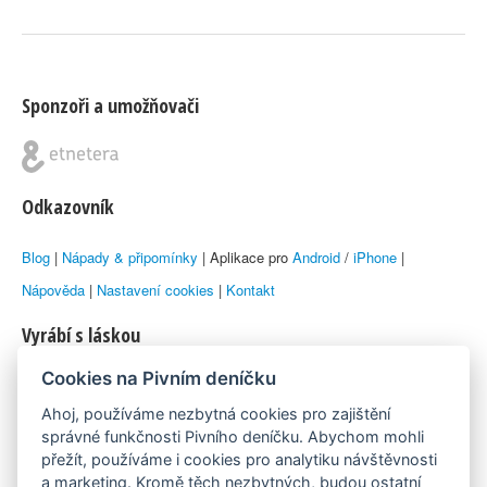
Sponzoři a umožňovači
Odkazovník
Blog
|
Nápady & připomínky
| Aplikace pro
Android
/
iPhone
|
Nápověda
|
Nastavení cookies
|
Kontakt
Vyrábí s láskou
Cookies na Pivním deníčku
© 2010–2026 by
Lukáš Zeman
aka Emka
Ahoj, používáme nezbytná cookies pro zajištění
Máme rádi
správné funkčnosti Pivního deníčku. Abychom mohli
přežít, používáme i cookies pro analytiku návštěvnosti
a marketing. Kromě těch nezbytných, budou ostatní
Pivní.info