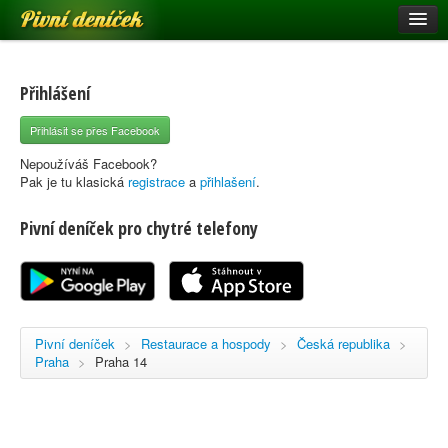
Pivní deníček
Restaurace a hospody
Pivní mapa
Přihlášení
Pivní značky
Přihlásit se přes Facebook
Nápověda
Nepoužíváš Facebook?
Pak je tu klasická
registrace
a
přihlašení
.
Pivní deníček pro chytré telefony
Přihlásit se
Registrace
Pivní deníček
>
Restaurace a hospody
>
Česká republika
>
Praha
>
Praha 14