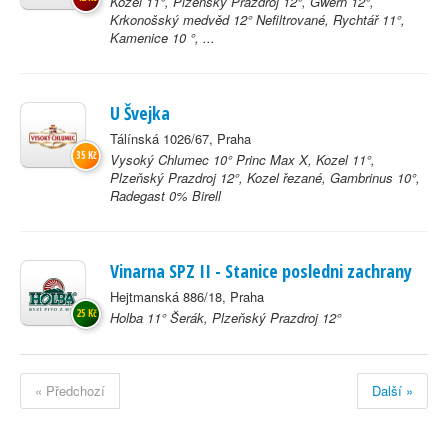
Kozel 11°, Plzeňský Prazdroj 12°, Gwern 12°,
Krkonošský medvěd 12° Nefiltrované, Rychtář 11°,
Kamenice 10 °, ...
U Švejka
Tálínská 1026/67, Praha
35 Kč
Vysoký Chlumec 10° Princ Max X, Kozel 11°,
Plzeňský Prazdroj 12°, Kozel řezané, Gambrinus 10°,
Radegast 0% Birell
Vinarna SPZ II - Stanice posledni zachrany
Hejtmanská 886/18, Praha
25 Kč
Holba 11° Šerák, Plzeňský Prazdroj 12°
« Předchozí
Další »