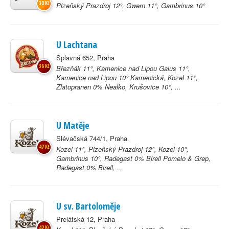
30 Kč
Plzeňský Prazdroj 12°, Gwern 11°, Gambrinus 10°
U Lachtana
Splavná 652, Praha
36 Kč
Březňák 11°, Kamenice nad Lipou Galus 11°,
Kamenice nad Lipou 10° Kamenická, Kozel 11°,
Zlatopranen 0% Nealko, Krušovice 10°, ...
U Matěje
Slévačská 744/1, Praha
47 Kč
Kozel 11°, Plzeňský Prazdroj 12°, Kozel 10°,
Gambrinus 10°, Radegast 0% Birell Pomelo & Grep,
Radegast 0% Birell, ...
U sv. Bartoloměje
Prelátská 12, Praha
42 Kč