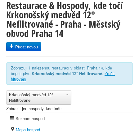
Restaurace & Hospody, kde točí
Krkonošský medvěd 12°
Nefiltrované - Praha - Městský
obvod Praha 14
Přidat novou
Zobrazuji
1
nalezenou restauraci v oblasti Praha 14, kde
čepují pivo
Krkonošský medvěd 12° Nefiltrované
.
Zrušit
filtrování
.
Krkonošský medvěd 12°
Nefiltrované
Zobrazit jen hospody, kde točí:
Seznam hospod
Mapa hospod