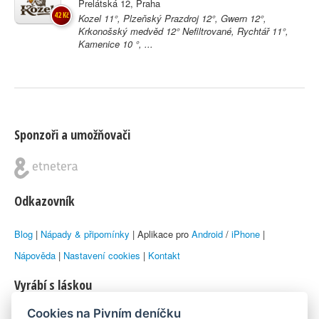
Prelátská 12, Praha
42 Kč
Kozel 11°, Plzeňský Prazdroj 12°, Gwern 12°,
Krkonošský medvěd 12° Nefiltrované, Rychtář 11°,
Kamenice 10 °, ...
Sponzoři a umožňovači
Odkazovník
Blog
|
Nápady & připomínky
| Aplikace pro
Android
/
iPhone
|
Nápověda
|
Nastavení cookies
|
Kontakt
Vyrábí s láskou
Cookies na Pivním deníčku
© 2010–2026 by
Lukáš Zeman
aka Emka