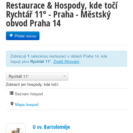
Restaurace & Hospody, kde točí
Rychtář 11° - Praha - Městský
obvod Praha 14
Přidat novou
Zobrazuji
1
nalezenou restauraci v oblasti Praha 14, kde
čepují pivo
Rychtář 11°
.
Zrušit filtrování
.
Rychtář 11°
Zobrazit jen hospody, kde točí:
Seznam hospod
Mapa hospod
U sv. Bartoloměje