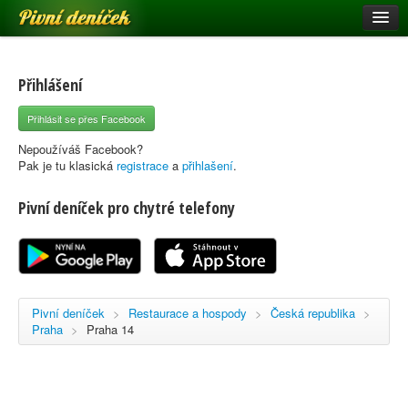
Pivní deníček
Restaurace a hospody
Pivní mapa
Přihlášení
Pivní značky
Přihlásit se přes Facebook
Nápověda
Nepoužíváš Facebook?
Pak je tu klasická
registrace
a
přihlašení
.
Pivní deníček pro chytré telefony
Přihlásit se
Registrace
Pivní deníček
>
Restaurace a hospody
>
Česká republika
>
Praha
>
Praha 14