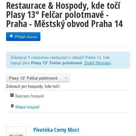
Restaurace & Hospody, kde točí
Plasy 13° Felčar polotmavé -
Praha - Městský obvod Praha 14
Přidat novou
Zobrazuji
1
nalezenou restauraci v oblasti Praha 14, kde
čepují pivo
Plasy 13° Felčar polotmavé
.
Zrušit filtrování
.
Plasy 13° Felčar polotmavé
Zobrazit jen hospody, kde točí:
Seznam hospod
Mapa hospod
Pivoteka Cerny Most