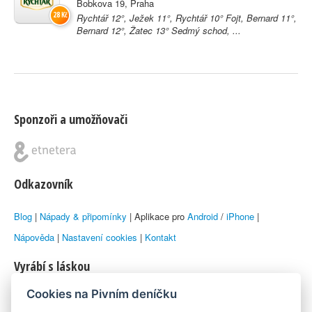
Bobkova 19, Praha
28 Kč
Rychtář 12°, Ježek 11°, Rychtář 10° Fojt, Bernard 11°,
Bernard 12°, Žatec 13° Sedmý schod, ...
Sponzoři a umožňovači
Odkazovník
Blog
|
Nápady & připomínky
| Aplikace pro
Android
/
iPhone
|
Nápověda
|
Nastavení cookies
|
Kontakt
Vyrábí s láskou
Cookies na Pivním deníčku
© 2010–2026 by
Lukáš Zeman
aka Emka