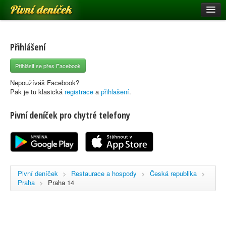
Pivní deníček
Restaurace a hospody
Pivní mapa
Přihlášení
Pivní značky
Přihlásit se přes Facebook
Nápověda
Nepoužíváš Facebook?
Pak je tu klasická
registrace
a
přihlašení
.
Pivní deníček pro chytré telefony
Přihlásit se
Registrace
Pivní deníček
>
Restaurace a hospody
>
Česká republika
>
Praha
>
Praha 14