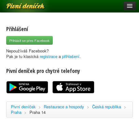
Pivní deníček
Restaurace a hospody
Pivní mapa
Přihlášení
Pivní značky
Přihlásit se přes Facebook
Nápověda
Nepoužíváš Facebook?
Pak je tu klasická
registrace
a
přihlašení
.
Pivní deníček pro chytré telefony
Přihlásit se
Registrace
Pivní deníček
>
Restaurace a hospody
>
Česká republika
>
Praha
>
Praha 14