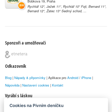
Bobkova 19, Praha
28 Kč
Rychtář 12°, Ježek 11°, Rychtář 10° Fojt, Bernard 11°,
Bernard 12°, Žatec 13° Sedmý schod, ...
Sponzoři a umožňovači
Odkazovník
Blog
|
Nápady & připomínky
| Aplikace pro
Android
/
iPhone
|
Nápověda
|
Nastavení cookies
|
Kontakt
Vyrábí s láskou
Cookies na Pivním deníčku
© 2010–2026 by
Lukáš Zeman
aka Emka