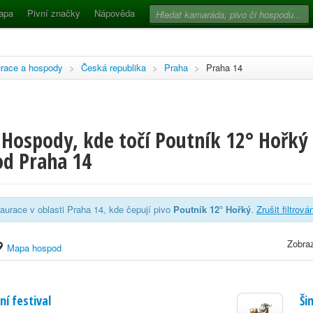
apa
Pivní značky
Nápověda
race a hospody
>
Česká republika
>
Praha
>
Praha 14
Hospody, kde točí Poutník 12° Hořký 
d Praha 14
aurace v oblasti Praha 14, kde čepují pivo
Poutník 12° Hořký
.
Zrušit filtrová
Zobraz
Mapa hospod
ní festival
Ši