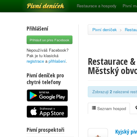
Pivní deníček
Restaurace a hospody
Pivní m
Přihlášení
Pivní deníček
>
Restau
Přihlásit se přes Facebook
Nepoužíváš Facebook?
Pak je tu klasická
Restaurace & 
registrace
a
přihlašení
.
Městský obvo
Pivní deníček pro
chytré telefony
Zobrazuji
2
nalezené rest
Seznam hospod
Pivní prospektoři
Kyjský piv