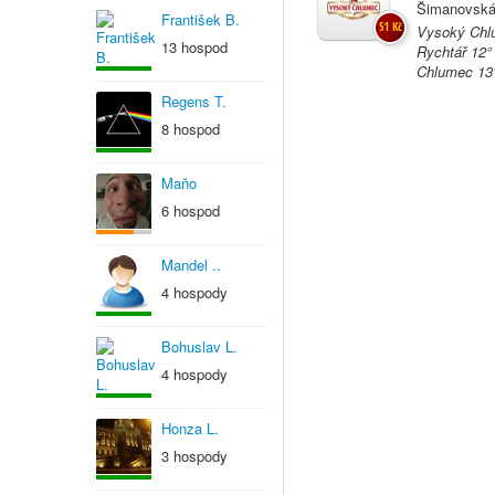
Šimanovská
František B.
51 Kč
Vysoký Chlu
13 hospod
Rychtář 12°
Chlumec 13°
Regens T.
8 hospod
Maňo
6 hospod
Mandel ..
4 hospody
Bohuslav L.
4 hospody
Honza L.
3 hospody