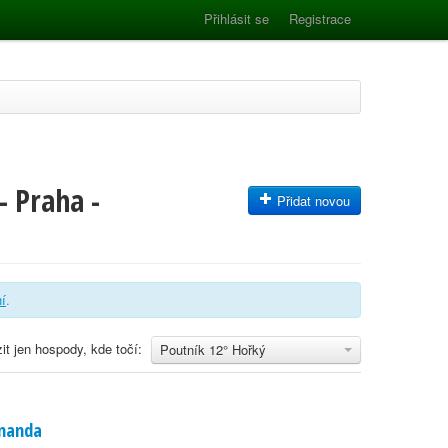
Přihlásit se
Registrace
- Praha -
Přidat novou
ní
.
it jen hospody, kde točí:
Poutník 12° Hořký
manda