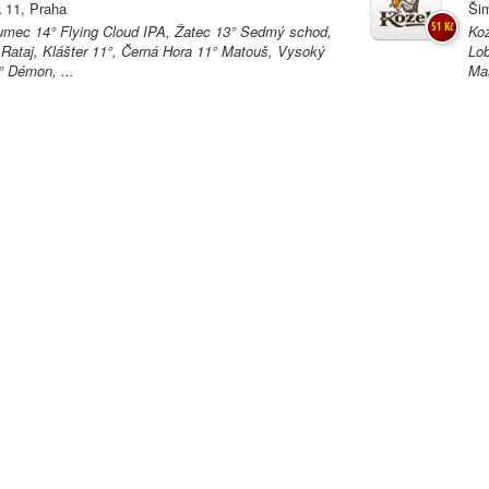
 11, Praha
Ši
51 Kč
mec 14° Flying Cloud IPA, Žatec 13° Sedmý schod,
Koz
 Rataj, Klášter 11°, Černá Hora 11° Matouš, Vysoký
Lob
 Démon, ...
Mas