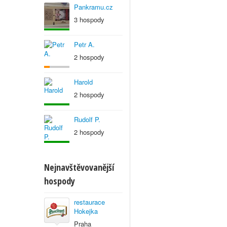
Pankramu.cz
3 hospody
Petr A.
2 hospody
Harold
2 hospody
Rudolf P.
2 hospody
Nejnavštěvovanější
hospody
restaurace
Hokejka
Praha