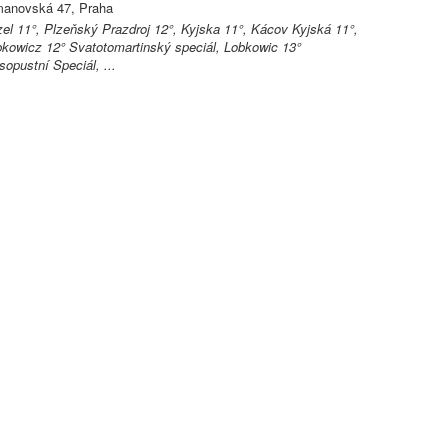
manovská 47, Praha
el 11°, Plzeňský Prazdroj 12°, Kyjska 11°, Kácov Kyjská 11°,
kowicz 12° Svatotomartinský speciál, Lobkowic 13°
opustní Speciál, ...