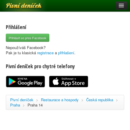
Pivní deníček
Restaurace a hospody
Pivní mapa
Přihlášení
Pivní značky
Přihlásit se přes Facebook
Nápověda
Nepoužíváš Facebook?
Pak je tu klasická
registrace
a
přihlašení
.
Pivní deníček pro chytré telefony
Přihlásit se
Registrace
Pivní deníček
>
Restaurace a hospody
>
Česká republika
>
Praha
>
Praha 14