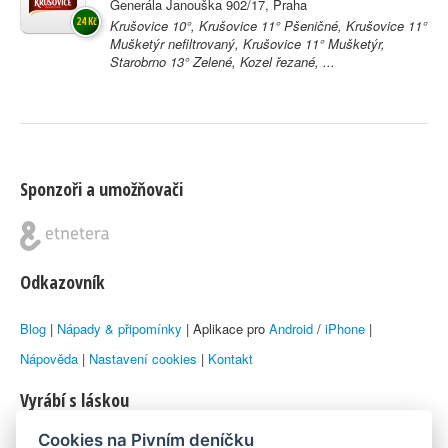
Generála Janouška 902/17, Praha
24 Kč
Krušovice 10°, Krušovice 11° Pšeničné, Krušovice 11°
Mušketýr nefiltrovaný, Krušovice 11° Mušketýr,
Starobrno 13° Zelené, Kozel řezané, ...
Sponzoři a umožňovači
Odkazovník
Blog
|
Nápady & připomínky
| Aplikace pro
Android
/
iPhone
|
Nápověda
|
Nastavení cookies
|
Kontakt
Vyrábí s láskou
Cookies na Pivním deníčku
© 2010–2026 by
Lukáš Zeman
aka Emka