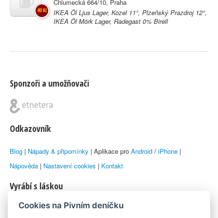
Chlumecká 664/10, Praha
40 Kč
IKEA Öl Ljus Lager, Kozel 11°, Plzeňský Prazdroj 12°,
IKEA Öl Mörk Lager, Radegast 0% Birell
Sponzoři a umožňovači
Odkazovník
Blog
|
Nápady & připomínky
| Aplikace pro
Android
/
iPhone
|
Nápověda
|
Nastavení cookies
|
Kontakt
Vyrábí s láskou
Cookies na Pivním deníčku
© 2010–2026 by
Lukáš Zeman
aka Emka