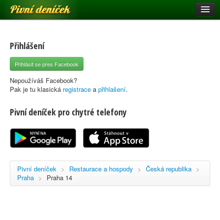
Pivní deníček
Restaurace a hospody
Pivní mapa
Přihlášení
Pivní značky
Přihlásit se přes Facebook
Nápověda
Nepoužíváš Facebook?
Pak je tu klasická
registrace
a
přihlašení
.
Pivní deníček pro chytré telefony
Přihlásit se
Registrace
Pivní deníček
>
Restaurace a hospody
>
Česká republika
>
Praha
>
Praha 14