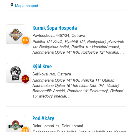
Mapa hospod
Kurnik Šopa Hospoda
Pavlouskova 4457/24, Ostrava
33 Kč
Polička 12° Záviš, Rychtář 12°, Beskydský pivovárek
14° Beskydské hořké, Polička 10° Hradební tmavé,
Nachmelená Opice 14° IPA, Kozlovice 12° Vanilka, ...
Kýbl Krve
Šeříková 763, Ostrava
37 Kč
Nachmelená Opice 14° IPA, Polička 11° Otakar,
Nachmelená Opice 16° Ich Liebe Dich IPA, Velický
Bombarďák Anciáš, Primátor 13° Polotmavý, Richard
15° Medový speciál, ...
Pod Akáty
Dolní Lomná 71, Dolní Lomná
30 Kč
Radegast 12° Ryze hořká, Hrčavský ležák 11°, Konrad