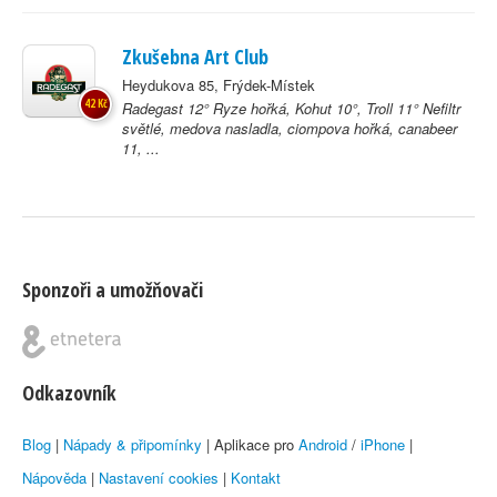
Zkušebna Art Club
Heydukova 85, Frýdek-Místek
42 Kč
Radegast 12° Ryze hořká, Kohut 10°, Troll 11° Nefiltr
světlé, medova nasladla, ciompova hořká, canabeer
11, ...
Sponzoři a umožňovači
Odkazovník
Blog
|
Nápady & připomínky
| Aplikace pro
Android
/
iPhone
|
Nápověda
|
Nastavení cookies
|
Kontakt