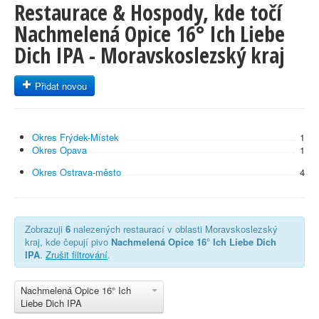
Restaurace & Hospody, kde točí
Nachmelená Opice 16° Ich Liebe
Dich IPA - Moravskoslezský kraj
Přidat novou
Okres Frýdek-Místek
1
Okres Opava
1
Okres Ostrava-město
4
Zobrazuji
6
nalezených restaurací v oblasti Moravskoslezský
kraj, kde čepují pivo
Nachmelená Opice 16° Ich Liebe Dich
IPA
.
Zrušit filtrování
.
Nachmelená Opice 16° Ich
Liebe Dich IPA