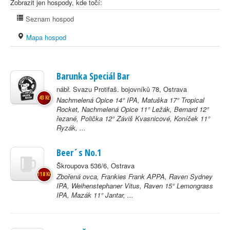
Zobrazit jen hospody, kde točí:
Seznam hospod
Mapa hospod
Barunka Speciál Bar
nábř. Svazu Protifaš. bojovníků 78, Ostrava
43 Kč
Nachmelená Opice 14° IPA, Matuška 17° Tropical
Rocket, Nachmelená Opice 11° Ležák, Bernard 12°
řezané, Polička 12° Záviš Kvasnicové, Koníček 11°
Ryzák, ...
Beer´s No.1
Škroupova 536/6, Ostrava
118 Kč
Zbořená ovca, Frankies Frank APPA, Raven Sydney
IPA, Weihenstephaner Vitus, Raven 15° Lemongrass
IPA, Mazák 11° Jantar, ...