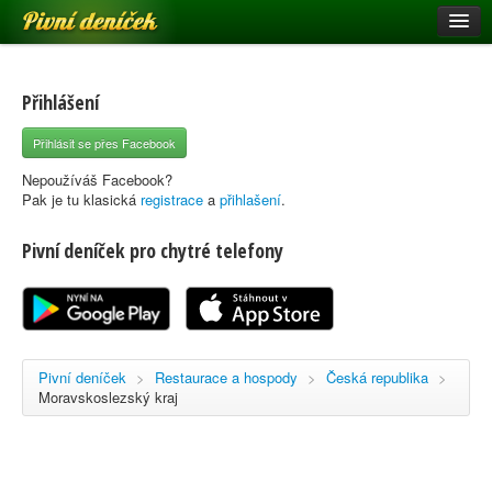
Pivní deníček
Restaurace a hospody
Pivní mapa
Přihlášení
Pivní značky
Přihlásit se přes Facebook
Nápověda
Nepoužíváš Facebook?
Pak je tu klasická
registrace
a
přihlašení
.
Pivní deníček pro chytré telefony
Přihlásit se
Registrace
Pivní deníček
>
Restaurace a hospody
>
Česká republika
>
Moravskoslezský kraj