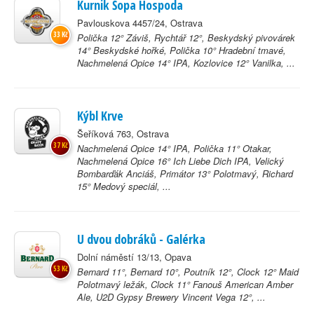
Kurnik Šopa Hospoda
Pavlouskova 4457/24, Ostrava
33 Kč
Polička 12° Záviš, Rychtář 12°, Beskydský pivovárek
14° Beskydské hořké, Polička 10° Hradební tmavé,
Nachmelená Opice 14° IPA, Kozlovice 12° Vanilka, ...
Kýbl Krve
Šeříková 763, Ostrava
37 Kč
Nachmelená Opice 14° IPA, Polička 11° Otakar,
Nachmelená Opice 16° Ich Liebe Dich IPA, Velický
Bombarďák Anciáš, Primátor 13° Polotmavý, Richard
15° Medový speciál, ...
U dvou dobráků - Galérka
Dolní náměstí 13/13, Opava
53 Kč
Bernard 11°, Bernard 10°, Poutník 12°, Clock 12° Maid
Polotmavý ležák, Clock 11° Fanouš American Amber
Ale, U2D Gypsy Brewery Vincent Vega 12°, ...