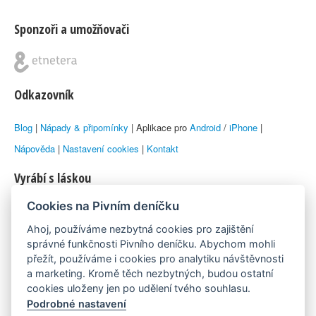
Sponzoři a umožňovači
Odkazovník
Blog
|
Nápady & připomínky
| Aplikace pro
Android
/
iPhone
|
Nápověda
|
Nastavení cookies
|
Kontakt
Vyrábí s láskou
Cookies na Pivním deníčku
© 2010–2026 by
Lukáš Zeman
aka Emka
Ahoj, používáme nezbytná cookies pro zajištění
Máme rádi
správné funkčnosti Pivního deníčku. Abychom mohli
přežít, používáme i cookies pro analytiku návštěvnosti
a marketing. Kromě těch nezbytných, budou ostatní
Pivní.info
cookies uloženy jen po udělení tvého souhlasu.
Podrobné nastavení
Poznámka pod čarou