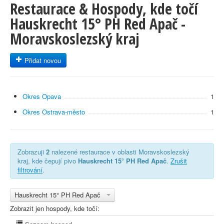
Restaurace & Hospody, kde točí
Hauskrecht 15° PH Red Apač -
Moravskoslezský kraj
Přidat novou
Okres Opava
1
Okres Ostrava-město
1
Zobrazuji
2
nalezené restaurace v oblasti Moravskoslezský
kraj, kde čepují pivo
Hauskrecht 15° PH Red Apač
.
Zrušit
filtrování
.
Hauskrecht 15° PH Red Apač
Zobrazit jen hospody, kde točí: