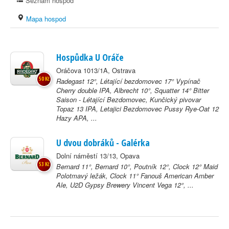
Seznam hospod
Mapa hospod
Hospůdka U Oráče
Oráčova 1013/1A, Ostrava
50 Kč
Radegast 12°, Létající bezdomovec 17° Vypínač
Cherry double IPA, Albrecht 10°, Squatter 14° Bitter
Saison - Létající Bezdomovec, Kunčický pivovar
Topaz 13 IPA, Letajici Bezdomovec Pussy Rye-Oat 12
Hazy APA, ...
U dvou dobráků - Galérka
Dolní náměstí 13/13, Opava
53 Kč
Bernard 11°, Bernard 10°, Poutník 12°, Clock 12° Maid
Polotmavý ležák, Clock 11° Fanouš American Amber
Ale, U2D Gypsy Brewery Vincent Vega 12°, ...