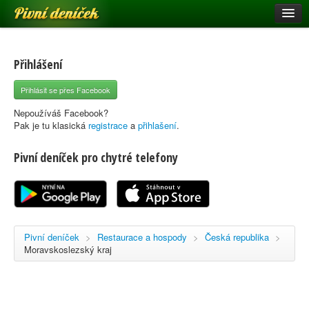
Pivní deníček
Restaurace a hospody
Pivní mapa
Přihlášení
Pivní značky
Přihlásit se přes Facebook
Nápověda
Nepoužíváš Facebook?
Pak je tu klasická
registrace
a
přihlašení
.
Pivní deníček pro chytré telefony
Přihlásit se
Registrace
Pivní deníček
>
Restaurace a hospody
>
Česká republika
>
Moravskoslezský kraj