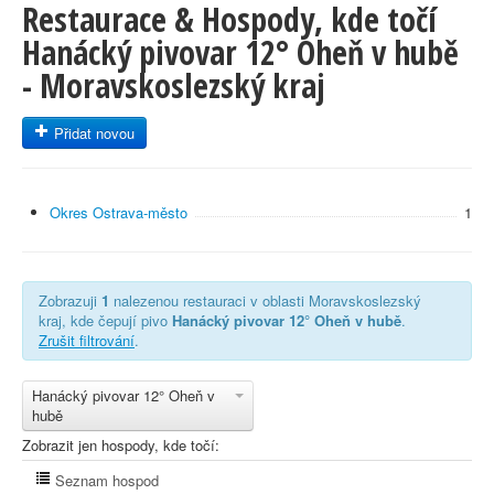
Restaurace & Hospody, kde točí
Hanácký pivovar 12° Oheň v hubě
- Moravskoslezský kraj
Přidat novou
Okres Ostrava-město
1
Zobrazuji
1
nalezenou restauraci v oblasti Moravskoslezský
kraj, kde čepují pivo
Hanácký pivovar 12° Oheň v hubě
.
Zrušit filtrování
.
Hanácký pivovar 12° Oheň v
hubě
Zobrazit jen hospody, kde točí:
Seznam hospod