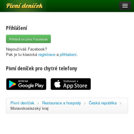
Pivní deníček
Restaurace a hospody
Pivní mapa
Přihlášení
Pivní značky
Přihlásit se přes Facebook
Nápověda
Nepoužíváš Facebook?
Pak je tu klasická
registrace
a
přihlašení
.
Pivní deníček pro chytré telefony
Přihlásit se
Registrace
Pivní deníček
>
Restaurace a hospody
>
Česká republika
>
Moravskoslezský kraj