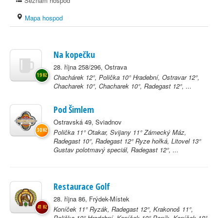
Seznam hospod
Mapa hospod
Na kopečku
28. října 258/296, Ostrava
19 Kč
Chachárek 12°, Polička 10° Hradební, Ostravar 12°,
Chacharek 10°, Chacharek 10°, Radegast 12°, ...
Pod Šimlem
Ostravská 49, Sviadnov
30 Kč
Polička 11° Otakar, Svijany 11° Zámecký Máz,
Radegast 10°, Radegast 12° Ryze hořká, Litovel 13°
Gustav polotmavý speciál, Radegast 12°, ...
Restaurace Golf
28. října 86, Frýdek-Místek
41 Kč
Koníček 11° Ryzák, Radegast 12°, Krakonoš 11°,
Polička 10° Hradební, Koníček 10° Poník, Koníček 18°