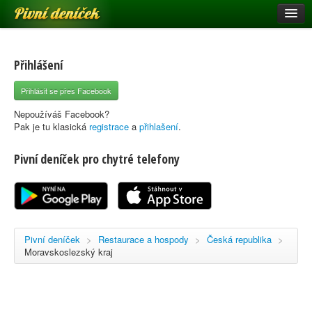
Pivní deníček
Restaurace a hospody
Pivní mapa
Přihlášení
Pivní značky
Přihlásit se přes Facebook
Nápověda
Nepoužíváš Facebook?
Pak je tu klasická
registrace
a
přihlašení
.
Pivní deníček pro chytré telefony
Přihlásit se
Registrace
Pivní deníček
>
Restaurace a hospody
>
Česká republika
>
Moravskoslezský kraj