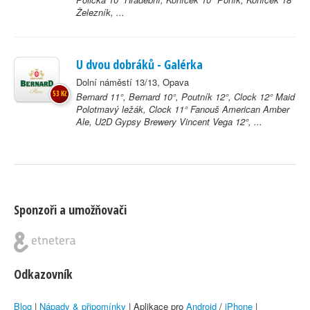
Železník, ...
U dvou dobráků - Galérka
Dolní náměstí 13/13, Opava
53 Kč
Bernard 11°, Bernard 10°, Poutník 12°, Clock 12° Maid
Polotmavý ležák, Clock 11° Fanouš American Amber
Ale, U2D Gypsy Brewery Vincent Vega 12°, ...
Sponzoři a umožňovači
Odkazovník
Blog
|
Nápady & připomínky
| Aplikace pro
Android
/
iPhone
|