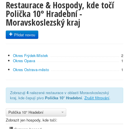
Restaurace & Hospody, kde točí
Polička 10° Hradební -
Moravskoslezský kraj
Přidat novou
Okres Frýdek-Místek
2
Okres Opava
1
Okres Ostrava-město
1
Zobrazuji
4
nalezené restaurace v oblasti Moravskoslezský
kraj, kde čepují pivo
Polička 10° Hradební
.
Zrušit filtrování
.
Polička 10° Hradební
Zobrazit jen hospody, kde točí: