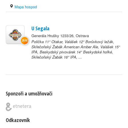
Mapa hospod
U Segala
Generála Hrušky 1233/26, Ostrava
26 Kč
Polička 11° Otakar, Valášek 12° Borůvkový ležák,
Skřečoňský Žabák American Amber Ale, Valášek 15°
IPA, Beskydský pivovárek 14° Beskydské hořké,
Skřečoňský Žabák 16° IPA, ...
Sponzoři a umožňovači
Odkazovník