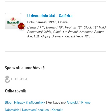
U dvou dobráků - Galérka
Dolní náměstí 13/13, Opava
53 Kč
Bernard 11°, Bernard 10°, Poutník 12°, Clock 12° Maid
Polotmavý ležák, Clock 11° Fanouš American Amber
Ale, U2D Gypsy Brewery Vincent Vega 12°, ...
Sponzoři a umožňovači
Odkazovník
Blog
|
Nápady & připomínky
| Aplikace pro
Android
/
iPhone
|
Nápověda
|
Nastavení cookies
|
Kontakt