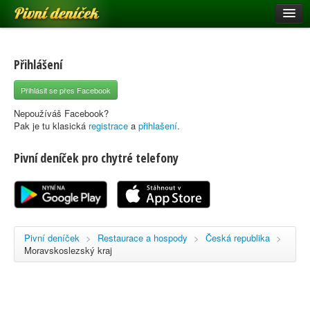
Pivní deníček
Restaurace a hospody
Pivní mapa
Přihlášení
Pivní značky
Přihlásit se přes Facebook
Nápověda
Nepoužíváš Facebook?
Pak je tu klasická
registrace
a
přihlašení
.
Pivní deníček pro chytré telefony
Přihlásit se
Registrace
Pivní deníček
>
Restaurace a hospody
>
Česká republika
>
Moravskoslezský kraj