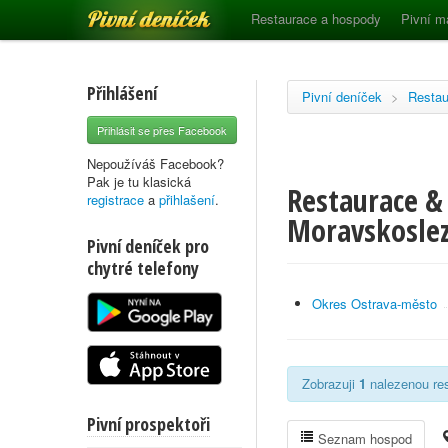
Pivní deníček
Restaurace a hospody
Pivní m
Přihlášení
Pivní deníček
>
Restau
Přihlásit se přes Facebook
Nepoužíváš Facebook?
Pak je tu klasická
Restaurace &
registrace
a
přihlašení
.
Moravskoslez
Pivní deníček pro
chytré telefony
Okres Ostrava-město
Zobrazuji
1
nalezenou res
Pivní prospektoři
Seznam hospod