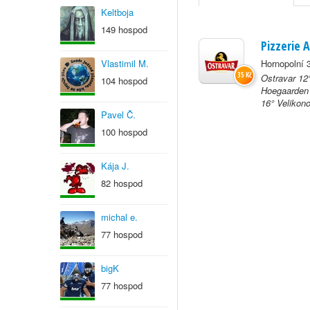
Keltboja
149 hospod
Pizzerie 
Vlastimil M.
Hornopolní 
35 Kč
Ostravar 12
104 hospod
Hoegaarden 
16° Velikono
Pavel Č.
100 hospod
Kája J.
82 hospod
michal e.
77 hospod
bigK
77 hospod