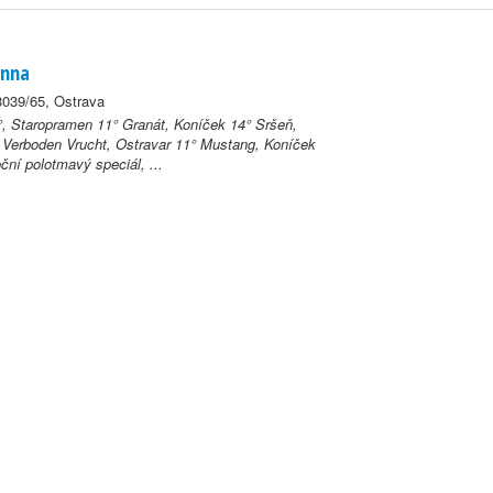
Anna
3039/65, Ostrava
°, Staropramen 11° Granát, Koníček 14° Sršeň,
Verboden Vrucht, Ostravar 11° Mustang, Koníček
ční polotmavý speciál, ...