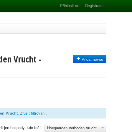
Přihlásit se
Registrace
den Vrucht -
Přidat novou
en Vrucht
.
Zrušit filtrování
.
it jen hospody, kde točí:
Hoegaarden Verboden Vrucht