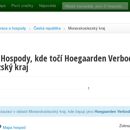
apa
Pivní značky
Nápověda
race a hospody
>
Česká republika
>
Moravskoslezský kraj
 Hospody, kde točí Hoegaarden Verbo
ský kraj
1
tauraci v oblasti Moravskoslezský kraj, kde čepují pivo
Hoegaarden Verbod
Zobraz
Mapa hospod