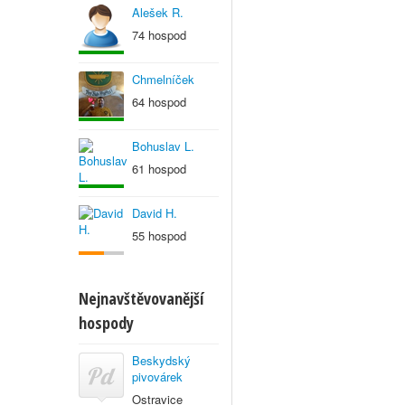
Alešek R.
74 hospod
Chmelníček
64 hospod
Bohuslav L.
61 hospod
David H.
55 hospod
Nejnavštěvovanější
hospody
Beskydský
pivovárek
Ostravice