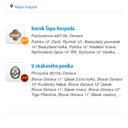
Mapa hospod
Kurnik Šopa Hospoda
Pavlouskova 4457/24, Ostrava
33 Kč
Polička 12° Záviš, Rychtář 12°, Beskydský pivovárek
14° Beskydské hořké, Polička 10° Hradební tmavé,
Nachmelená Opice 14° IPA, Kozlovice 12° Vanilka, ...
U skákavého poníka
Přívozská 367/34, Ostrava
36 Kč
Biovar Ostrava 11° Qásek Extra hořký, Biovar Ostrava
10° Kunětický Hejkal, Biovar Ostrava 12° Qásek,
Biovar Ostrava 11° Qásek tmavý, Biovar Ostrava 12°
Trigo Pšeničné, Biovar Ostrava 11° Qásek medový, ...