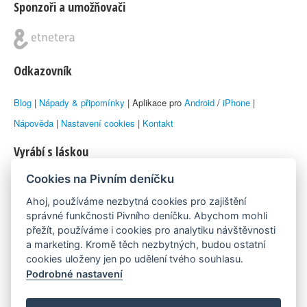
Sponzoři a umožňovači
Odkazovník
Blog
|
Nápady & připomínky
| Aplikace pro
Android
/
iPhone
|
Nápověda
|
Nastavení cookies
|
Kontakt
Vyrábí s láskou
Cookies na Pivním deníčku
© 2010–2026 by
Lukáš Zeman
aka Emka
Ahoj, používáme nezbytná cookies pro zajištění
Máme rádi
správné funkčnosti Pivního deníčku. Abychom mohli
přežít, používáme i cookies pro analytiku návštěvnosti
a marketing. Kromě těch nezbytných, budou ostatní
Pivní.info
cookies uloženy jen po udělení tvého souhlasu.
Podrobné nastavení
Poznámka pod čarou