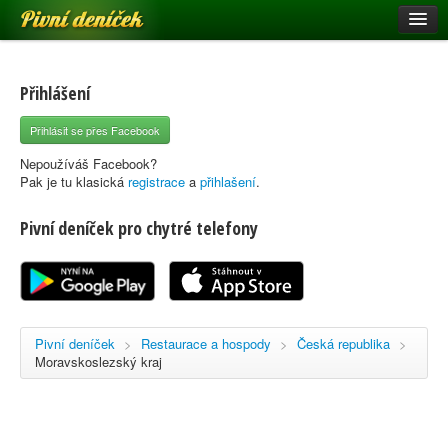
Pivní deníček
Restaurace a hospody
Pivní mapa
Přihlášení
Pivní značky
Přihlásit se přes Facebook
Nápověda
Nepoužíváš Facebook?
Pak je tu klasická
registrace
a
přihlašení
.
Pivní deníček pro chytré telefony
Přihlásit se
Registrace
Pivní deníček
>
Restaurace a hospody
>
Česká republika
>
Moravskoslezský kraj