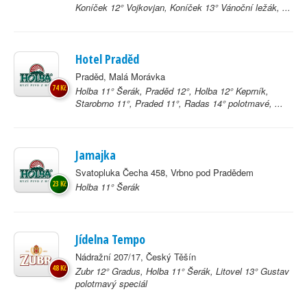
Koníček 12° Vojkovjan, Koníček 13° Vánoční ležák, ...
Hotel Praděd
Praděd, Malá Morávka
74 Kč
Holba 11° Šerák, Praděd 12°, Holba 12° Keprník,
Starobrno 11°, Praded 11°, Radas 14° polotmavé, ...
Jamajka
Svatopluka Čecha 458, Vrbno pod Pradědem
23 Kč
Holba 11° Šerák
Jídelna Tempo
Nádražní 207/17, Český Těšín
48 Kč
Zubr 12° Gradus, Holba 11° Šerák, Litovel 13° Gustav
polotmavý speciál