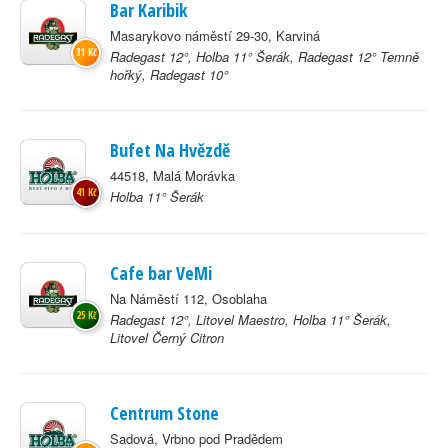
Bar Karibik
Masarykovo náměstí 29-30, Karviná
31 Kč
Radegast 12°, Holba 11° Šerák, Radegast 12° Temně
hořký, Radegast 10°
Bufet Na Hvězdě
44518, Malá Morávka
41 Kč
Holba 11° Šerák
Cafe bar VeMi
Na Náměstí 112, Osoblaha
25 Kč
Radegast 12°, Litovel Maestro, Holba 11° Šerák,
Litovel Černý Citron
Centrum Stone
Sadová, Vrbno pod Pradědem