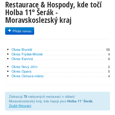
Restaurace & Hospody, kde točí
Holba 11° Šerák -
Moravskoslezský kraj
Přidat novou
Okres Bruntál
55
Okres Frýdek-Místek
4
Okres Karviná
6
Okres Nový Jičín
2
Okres Opava
5
Okres Ostrava-město
4
Zobrazuji
76
nalezených restaurací v oblasti
Moravskoslezský kraj, kde čepují pivo
Holba 11° Šerák
.
Zrušit filtrování
.