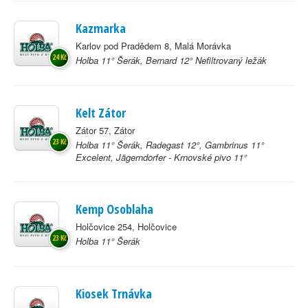
Kazmarka
Karlov pod Pradědem 8, Malá Morávka
24 Kč
Holba 11° Šerák, Bernard 12° Nefiltrovaný ležák
Kelt Zátor
Zátor 57, Zátor
23 Kč
Holba 11° Šerák, Radegast 12°, Gambrinus 11°
Excelent, Jägerndorfer - Krnovské pivo 11°
Kemp Osoblaha
Holčovice 254, Holčovice
23 Kč
Holba 11° Šerák
Kiosek Trnávka