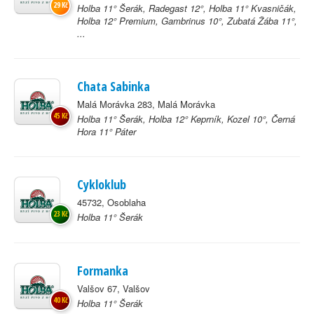
29 Kč
Holba 11° Šerák, Radegast 12°, Holba 11° Kvasničák,
Holba 12° Premium, Gambrinus 10°, Zubatá Žába 11°,
...
Chata Sabinka
Malá Morávka 283, Malá Morávka
45 Kč
Holba 11° Šerák, Holba 12° Keprník, Kozel 10°, Černá
Hora 11° Páter
Cykloklub
45732, Osoblaha
23 Kč
Holba 11° Šerák
Formanka
Valšov 67, Valšov
40 Kč
Holba 11° Šerák