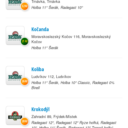
Trnávka, Trnávka
32 Kč
Holba 11° Šerák, Radegast 10°
Kočanda
Moravskoslezský Kočov 116, Moravskoslezský
Kočov
21 Kč
Holba 11° Šerák
Koliba
Ludvíkov 112, Ludvíkov
26 Kč
Holba 11° Šerák, Holba 10° Classic, Radegast 0%
Birell
Krokodýl
Zahradní 89, Frýdek-Místek
28 Kč
Radegast 12°, Radegast 12° Ryze hořká, Radegast
10°, Holba 11° Šerák, Radegast 12° Temně hořký