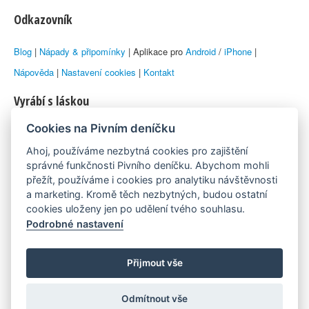
Odkazovník
Blog
|
Nápady & připomínky
| Aplikace pro
Android
/
iPhone
|
Nápověda
|
Nastavení cookies
|
Kontakt
Vyrábí s láskou
Cookies na Pivním deníčku
© 2010–2026 by
Lukáš Zeman
aka Emka
Ahoj, používáme nezbytná cookies pro zajištění
Máme rádi
správné funkčnosti Pivního deníčku. Abychom mohli
přežít, používáme i cookies pro analytiku návštěvnosti
a marketing. Kromě těch nezbytných, budou ostatní
Pivní.info
cookies uloženy jen po udělení tvého souhlasu.
Podrobné nastavení
Poznámka pod čarou
Pivní deníček je nezávislý zdroj, který není spjat s žádným
Přijmout vše
konkrétním pivovarem ani restaurací. Názory uživatelů nemusí nutně
Odmítnout vše
reprezentovat názory tvůrců Deníčku.