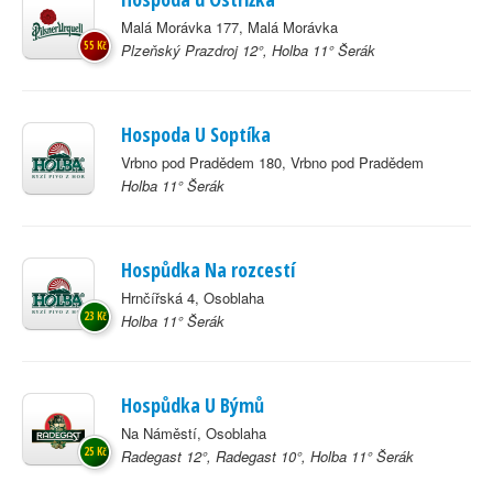
Malá Morávka 177, Malá Morávka
55 Kč
Plzeňský Prazdroj 12°, Holba 11° Šerák
Hospoda U Soptíka
Vrbno pod Pradědem 180, Vrbno pod Pradědem
Holba 11° Šerák
Hospůdka Na rozcestí
Hrnčířská 4, Osoblaha
23 Kč
Holba 11° Šerák
Hospůdka U Býmů
Na Náměstí, Osoblaha
25 Kč
Radegast 12°, Radegast 10°, Holba 11° Šerák