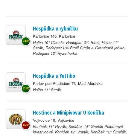
Hospůdka u rybníčku
Karlovice 140, Karlovice
24 Kč
Holba 10° Classic, Radegast 0% Birell, Holba 11°
Šerák, Radegast 0% Birell Citrón & Granátové jablko,
Radegast 12° Ryze hořká
Hospůdka u Yettiho
Karlov pod Pradědem 76, Malá Morávka
25 Kč
Holba 11° Šerák
Hostinec a Minipivovar U Koníčka
Vojkovice 10, Vojkovice
46 Kč
Koníček 11° Ryzák, Koníček 14° Grošák Polotmavé
kvasnicové, Koníček 12° Vraník, Koníček 12° Čmelák,