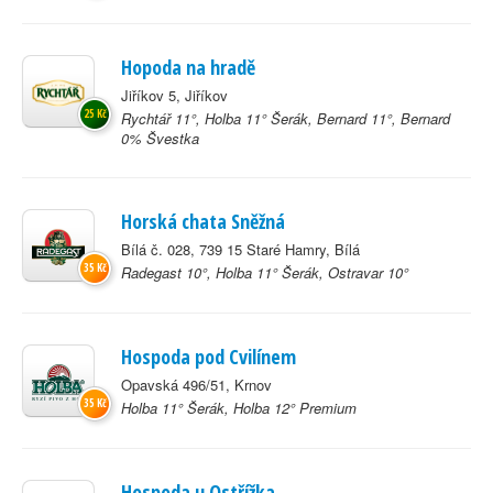
Hopoda na hradě
Jiříkov 5, Jiříkov
25 Kč
Rychtář 11°, Holba 11° Šerák, Bernard 11°, Bernard
0% Švestka
Horská chata Sněžná
Bílá č. 028, 739 15 Staré Hamry, Bílá
35 Kč
Radegast 10°, Holba 11° Šerák, Ostravar 10°
Hospoda pod Cvilínem
Opavská 496/51, Krnov
35 Kč
Holba 11° Šerák, Holba 12° Premium
Hospoda u Ostřížka