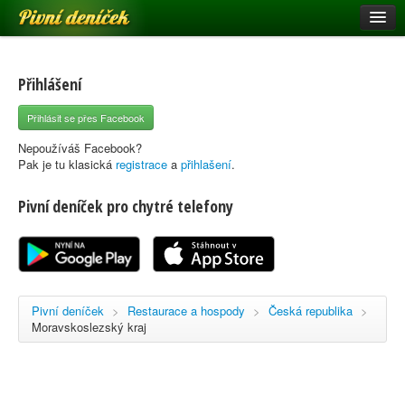
Pivní deníček
Restaurace a hospody
Pivní mapa
Přihlášení
Pivní značky
Přihlásit se přes Facebook
Nápověda
Nepoužíváš Facebook?
Pak je tu klasická
registrace
a
přihlašení
.
Pivní deníček pro chytré telefony
Přihlásit se
Registrace
Pivní deníček
>
Restaurace a hospody
>
Česká republika
>
Moravskoslezský kraj