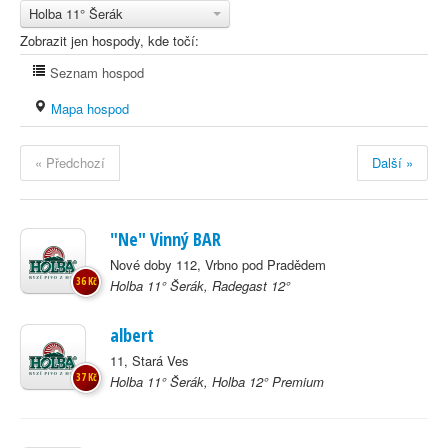
Holba 11° Šerák
Zobrazit jen hospody, kde točí:
Seznam hospod
Mapa hospod
« Předchozí
Další »
"Ne" Vinný BAR
Nové doby 112, Vrbno pod Pradědem
36 Kč
Holba 11° Šerák, Radegast 12°
albert
11, Stará Ves
37 Kč
Holba 11° Šerák, Holba 12° Premium