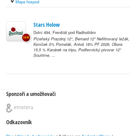
Mapa hospod
Stars Holow
Dolní 494, Frenštát pod Radhoštěm
36 Kč
Plzeňský Prazdroj 12°, Bernard 12° Nefiltrovaný ležák,
Koníček 0% Pomelák, Antoš 18% PF 2026, Obora
15,5 % Kanárek na tripu, Podřevnický pivovar 12°
Sourtime, ...
Sponzoři a umožňovači
Odkazovník