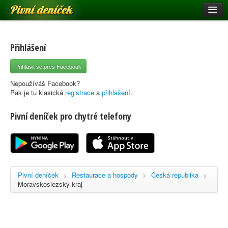
Pivní deníček
Restaurace a hospody
Pivní mapa
Přihlášení
Pivní značky
Přihlásit se přes Facebook
Nápověda
Nepoužíváš Facebook?
Pak je tu klasická
registrace
a
přihlašení
.
Pivní deníček pro chytré telefony
Přihlásit se
Registrace
Pivní deníček
>
Restaurace a hospody
>
Česká republika
>
Moravskoslezský kraj