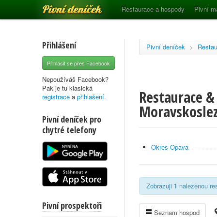
Pivní deníček
Restaurace a hospody
Pivní m
Přihlášení
Pivní deníček
>
Restau
Přihlásit se přes Facebook
Nepoužíváš Facebook?
Pak je tu klasická
Restaurace &
registrace
a
přihlašení
.
Moravskoslez
Pivní deníček pro
chytré telefony
Okres Opava
Zobrazuji
1
nalezenou res
Pivní prospektoři
Seznam hospod