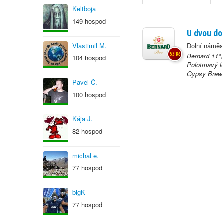
Keltboja
149 hospod
U dvou do
Vlastimil M.
Dolní náměs
53 Kč
Bernard 11°
104 hospod
Polotmavý l
Gypsy Brewe
Pavel Č.
100 hospod
Kája J.
82 hospod
michal e.
77 hospod
bigK
77 hospod