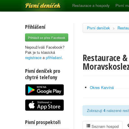
Pivní deníček
Restaurace a hospody
Pivní m
Přihlášení
Pivní deníček
>
Restau
Přihlásit se přes Facebook
Nepoužíváš Facebook?
Pak je tu klasická
Restaurace &
registrace
a
přihlašení
.
Moravskoslez
Pivní deníček pro
chytré telefony
Okres Karviná
Zobrazuji
4
nalezené rest
Pivní prospektoři
Seznam hospod