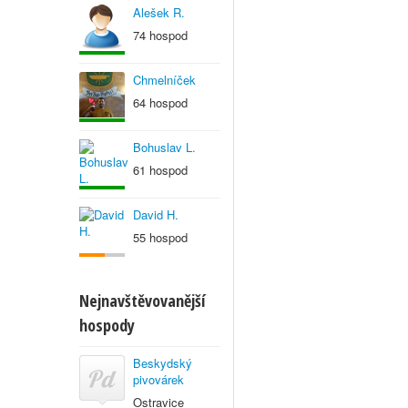
Alešek R.
74 hospod
Chmelníček
64 hospod
Bohuslav L.
61 hospod
David H.
55 hospod
Nejnavštěvovanější
hospody
Beskydský
pivovárek
Ostravice