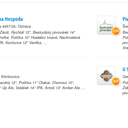
opa Hospoda
Pi
 4457/24, Ostrava
Še
35 Kč
 Záviš, Rychtář 12°, Beskydský pivovárek 14°
Be
ořké, Polička 10° Hradební tmavé, Nachmelená
Po
A, Kozlovice 12° Vanilka, ...
piv
Vra
U 
 Klimkovice
Gen
26 Kč
azdroj 12°, Polička 11° Otakar, Chomout 10°,
Pol
 Up Ale, Valášek 14° IPA, Antoš 13° Amber Ale, ...
Ža
piv