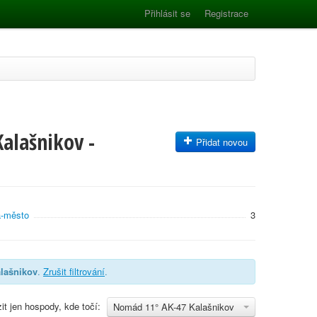
Přihlásit se
Registrace
alašnikov -
Přidat novou
a-město
3
lašnikov
.
Zrušit filtrování
.
it jen hospody, kde točí:
Nomád 11° AK-47 Kalašnikov