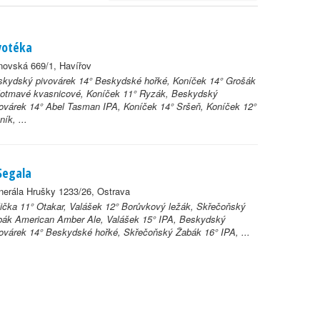
votéka
novská 669/1, Havířov
skydský pivovárek 14° Beskydské hořké, Koníček 14° Grošák
lotmavé kvasnicové, Koníček 11° Ryzák, Beskydský
ovárek 14° Abel Tasman IPA, Koníček 14° Sršeň, Koníček 12°
ník, ...
Segala
erála Hrušky 1233/26, Ostrava
ička 11° Otakar, Valášek 12° Borůvkový ležák, Skřečoňský
bák American Amber Ale, Valášek 15° IPA, Beskydský
ovárek 14° Beskydské hořké, Skřečoňský Žabák 16° IPA, ...