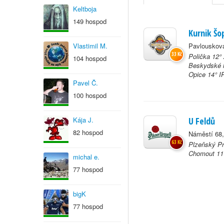
Keltboja
149 hospod
Kurnik Š
Vlastimil M.
Pavlouskova
33 Kč
Polička 12°
104 hospod
Beskydské h
Opice 14° IP
Pavel Č.
100 hospod
Kája J.
U Feldů
82 hospod
Náměstí 68,
63 Kč
Plzeňský Pr
Chomout 11°
michal e.
77 hospod
bigK
77 hospod