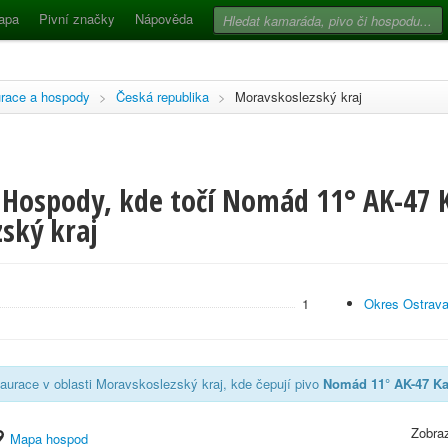
apa
Pivní značky
Nápověda
race a hospody
>
Česká republika
>
Moravskoslezský kraj
 Hospody, kde točí Nomád 11° AK-47 K
ský kraj
1
Okres Ostrav
aurace v oblasti Moravskoslezský kraj, kde čepují pivo
Nomád 11° AK-47 Ka
Zobraz
Mapa hospod