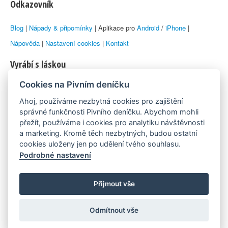
Odkazovník
Blog
|
Nápady & připomínky
| Aplikace pro
Android
/
iPhone
|
Nápověda
|
Nastavení cookies
|
Kontakt
Vyrábí s láskou
Cookies na Pivním deníčku
© 2010–2026 by
Lukáš Zeman
aka Emka
Ahoj, používáme nezbytná cookies pro zajištění
Máme rádi
správné funkčnosti Pivního deníčku. Abychom mohli
přežít, používáme i cookies pro analytiku návštěvnosti
a marketing. Kromě těch nezbytných, budou ostatní
Pivní.info
cookies uloženy jen po udělení tvého souhlasu.
Podrobné nastavení
Poznámka pod čarou
Pivní deníček je nezávislý zdroj, který není spjat s žádným
Přijmout vše
konkrétním pivovarem ani restaurací. Názory uživatelů nemusí nutně
Odmítnout vše
reprezentovat názory tvůrců Deníčku.