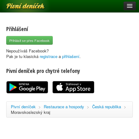
Pivní deníček
Restaurace a hospody
Pivní mapa
Přihlášení
Pivní značky
Přihlásit se přes Facebook
Nápověda
Nepoužíváš Facebook?
Pak je tu klasická
registrace
a
přihlašení
.
Pivní deníček pro chytré telefony
Přihlásit se
Registrace
Pivní deníček
>
Restaurace a hospody
>
Česká republika
>
Moravskoslezský kraj