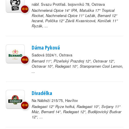
nábř. Svazu Protifaš. bojovníků 78, Ostrava
43 Kč
Nachmelená Opice 14° IPA, Matuška 17° Tropical
Rocket, Nachmelená Opice 11° Ležák, Bernard 12°
řezané, Polička 12° Záviš Kvasnicové, Koníček 11°
Ryzák, ...
Dáma Pyková
Sadová 3324/1, Ostrava
49 Kč
Bernard 11°, Plzeňský Prazdroj 12°, Ostravar 12°,
Ostravar 10°, Radegast 10°, Staropramen Cool Lemon,
...
Divadélka
Na Nábřeží 215/75, Havířov
43 Kč
Radegast 12° Ryze hořká, Radegast 10°, Svijany 11°
Máz, Bernard 14°, Radegast 12°, Budějovický Budvar
12°, ...