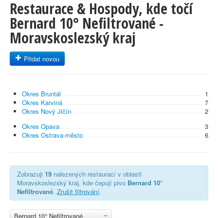
Restaurace & Hospody, kde točí
Bernard 10° Nefiltrované -
Moravskoslezský kraj
Přidat novou
Okres Bruntál
1
Okres Karviná
7
Okres Nový Jičín
2
Okres Opava
3
Okres Ostrava-město
6
Zobrazuji
19
nalezených restaurací v oblasti
Moravskoslezský kraj, kde čepují pivo
Bernard 10°
Nefiltrované
.
Zrušit filtrování
.
Bernard 10° Nefiltrované