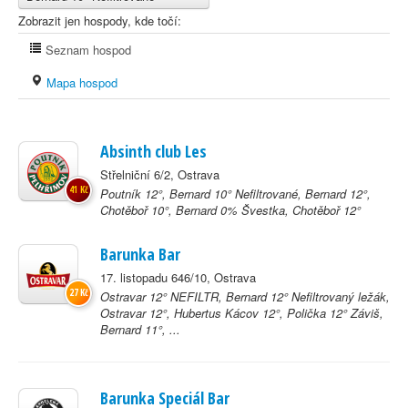
Zobrazit jen hospody, kde točí:
Seznam hospod
Mapa hospod
Absinth club Les
Střelniční 6/2, Ostrava
41 Kč
Poutník 12°, Bernard 10° Nefiltrované, Bernard 12°,
Chotěboř 10°, Bernard 0% Švestka, Chotěboř 12°
Barunka Bar
17. listopadu 646/10, Ostrava
27 Kč
Ostravar 12° NEFILTR, Bernard 12° Nefiltrovaný ležák,
Ostravar 12°, Hubertus Kácov 12°, Polička 12° Záviš,
Bernard 11°, ...
Barunka Speciál Bar