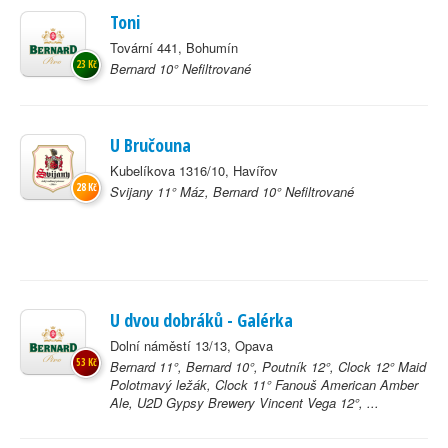
Toni
Tovární 441, Bohumín
23 Kč
Bernard 10° Nefiltrované
U Bručouna
Kubelíkova 1316/10, Havířov
28 Kč
Svijany 11° Máz, Bernard 10° Nefiltrované
U dvou dobráků - Galérka
Dolní náměstí 13/13, Opava
53 Kč
Bernard 11°, Bernard 10°, Poutník 12°, Clock 12° Maid
Polotmavý ležák, Clock 11° Fanouš American Amber
Ale, U2D Gypsy Brewery Vincent Vega 12°, ...