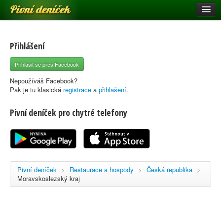
Pivní deníček
Restaurace a hospody
Pivní mapa
Přihlášení
Pivní značky
Přihlásit se přes Facebook
Nápověda
Nepoužíváš Facebook?
Pak je tu klasická
registrace
a
přihlašení
.
Pivní deníček pro chytré telefony
Přihlásit se
Registrace
Pivní deníček
>
Restaurace a hospody
>
Česká republika
>
Moravskoslezský kraj